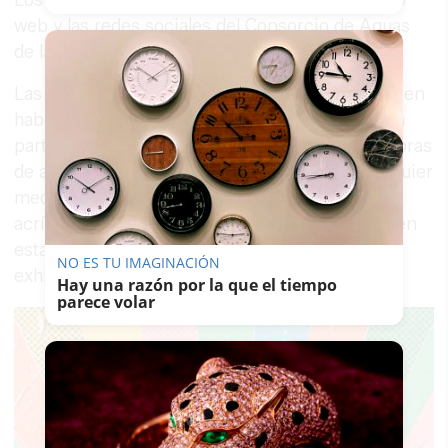
Los resultados también se publicarán en el sitio
web y las redes sociales del Consorcio de Aguas
de la Zona Gaditana.
Las obras de arte deben ser originales y no deben
haber sido premiadas en otros concursos. Cada
participante puede enviar un máximo de dos obras
de arte. Las obras pueden ser creadas en cualquier
medio artístico, incluyendo pintura al óleo,
acrílicos, acuarelas, entre otros. Las obras deben
estar debidamente enmarcadas y listas para su
NO ES TU IMAGINACIÓN
exhibición.
Hay una razón por la que el tiempo
parece volar