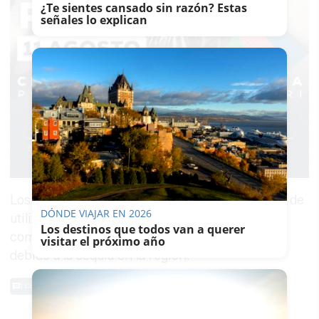
¿Te sientes cansado sin razón? Estas
señales lo explican
Los artistas participantes tienen la oportunidad de
DÓNDE VIAJAR EN 2026
utilizar su creatividad para concienciar a la
Los destinos que todos van a querer
comunidad sobre los desafíos que enfrentamos
visitar el próximo año
debido a la sequía en la región.
1 Comentarios