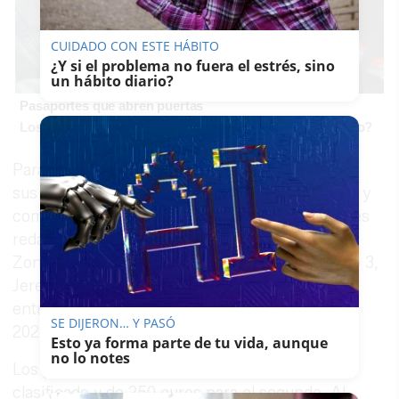
CUIDADO CON ESTE HÁBITO
¿Y si el problema no fuera el estrés, sino
un hábito diario?
Pasaportes que abren puertas
Los pasaportes más poderosos del mundo, ¿está el tuyo?
Para participar, los interesados deben entregar
sus obras de arte, como mínimo en formato A3 y
como máximo en A2, como establecen las bases
redactadas por el Consorcio de las Aguas de la
Zona Gaditana, ubicado en Calle Ancha número 3,
Jerez de la Frontera. La fecha límite para la
entrega de las obras es el 31 de diciembre de
SE DIJERON… Y PASÓ
2023.
Esto ya forma parte de tu vida, aunque
no lo notes
Los premios son de 500 euros para el primer
clasificado y de 250 euros para el segundo. Al