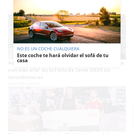
TE PUEDE INTERESAR
NO ES UN COCHE CUALQUIERA
Este coche te hará olvidar el sofá de tu
casa
Así ha sido la entrega de premios a 'La Flamenca
con más arte' de la Feria de Jerez 2025 de
lavozdelsur.es
LAVOZDELSUR.ES