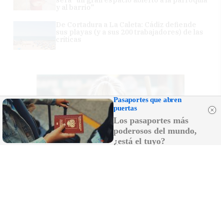
y al barrio"
De Cortadura a La Caleta: Cádiz defiende
sus playas (y a sus 200 trabajadores) de las
críticas
Pasaportes que abren
puertas
Los pasaportes más
poderosos del mundo,
¿está el tuyo?