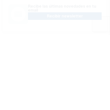
Recibe las últimas novedades en tu
email
Recibir newsletter
Apoya una Andalucía con Voz propia; Protege el
periodismo hecho por periodistas
Hazte socio
SÍGUENOS EN REDES