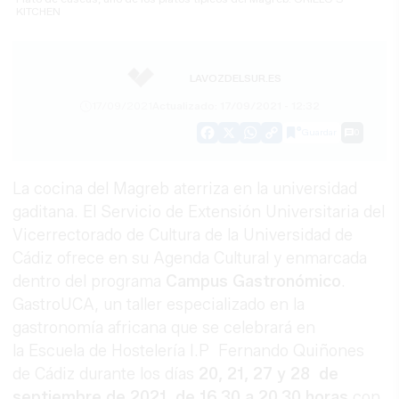
KITCHEN
LAVOZDELSUR.ES
17/09/2021
Actualizado: 17/09/2021 - 12:32
Guardar
0
Facebook
X
WhatsApp
Copy
Link
La cocina del Magreb aterriza en la universidad
gaditana. El Servicio de Extensión Universitaria del
Vicerrectorado de Cultura de la Universidad de
Cádiz ofrece en su Agenda Cultural y enmarcada
dentro del programa
Campus Gastronómico
.
GastroUCA, un taller especializado en la
gastronomía africana que se celebrará en
la Escuela de Hostelería I.P Fernando Quiñones
de Cádiz durante los días
20, 21, 27 y 28 de
septiembre de 2021, de 16.30 a 20.30 horas
con