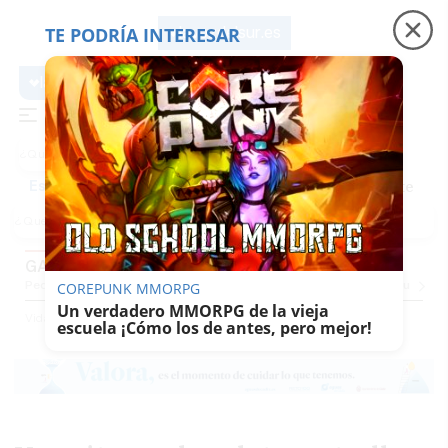
TE PODRÍA INTERESAR
lavozdelsur.es
lavozdelsur.es
Precio luz
Padre Coraje
Fábrica de botellas
Es noticia
GASTROVOZ
Pequevoz
Compras
Pantallazos
El Trote De La Culebra
El Eco
Concursos
G
COREPUNK MMORPG
Un verdadero MMORPG de la vieja
Vida
Gastrovoz
escuela ¡Cómo los de antes, pero mejor!