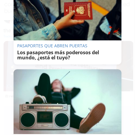
con los comercios rusos en otros países: "Sed
buenas personas"
PASAPORTES QUE ABREN PUERTAS
Los pasaportes más poderosos del
mundo, ¿está el tuyo?
El restaurante indio que pide solidaridad con los comercios rusos.
L.
VELÁZQUEZ
21/03/2022