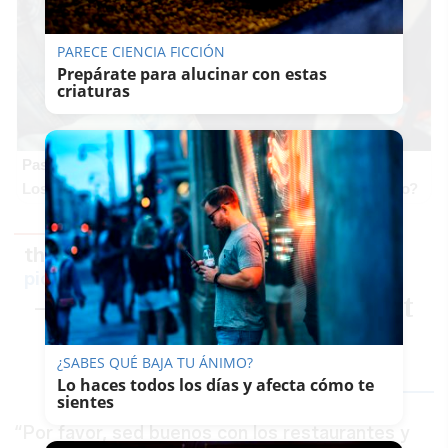
PARECE CIENCIA FICCIÓN
Prepárate para alucinar con estas
criaturas
Pasaportes que abren puertas
Los pasaportes más poderosos del mundo, ¿está el tuyo?
the Indian restaurant knows what’s up
pic.twitter.com/zdqY9kUzsa
— Business Solutions Expert
(@porn_horse)
March 18,
2022
¿SABES QUÉ BAJA TU ÁNIMO?
Lo haces todos los días y afecta cómo te
sientes
“Por favor, sed buenos con los restaurantes y