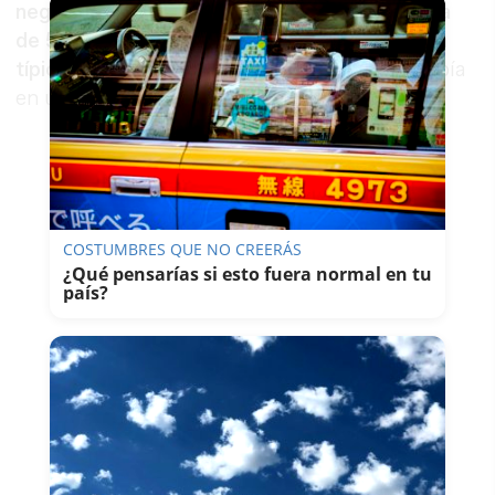
negocios rusos que hay en América. La abuela
de 50 años que te vende pirozhki (una receta
típica de rusia) no ha invadido Ucrania”,
escribía
en un cartel a las puertas de su negocio.
COSTUMBRES QUE NO CREERÁS
¿Qué pensarías si esto fuera normal en tu
país?