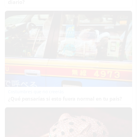
diario?
Costumbres que no creerás
¿Qué pensarías si esto fuera normal en tu país?