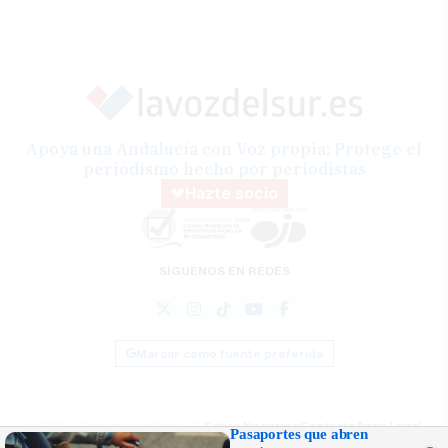
Apoya una Andalucía con Voz propia; Protege el
periodismo hecho por periodistas
Hazte socio
SÍGUENOS EN REDES
Marcar como fuente preferida
© 2026 Comunicasur Media SL
Sobre Nosotros
Contacto
Aviso Legal
Pasaportes que abren
Política de Cookies
RSS
Desarrollado por
OA Cloud