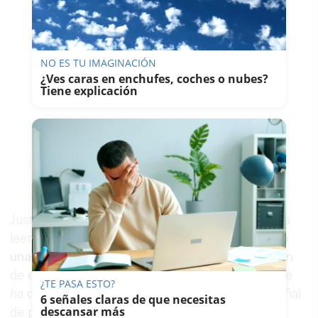
NO ES TU IMAGINACIÓN
¿Ves caras en enchufes, coches o nubes?
Tiene explicación
Justo debajo había otro cartel en el que se podía
leer
“reconoced a todos la raza humana como
una sola” y “se una buena persona”
. La lección
de este restaurante compartida por el usuario se
¿TE PASA ESTO?
ha difundido en las redes sociales como una señal
6 señales claras de que necesitas
descansar más
de paz.