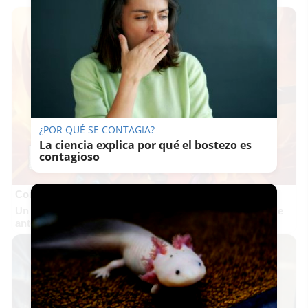
¿POR QUÉ SE CONTAGIA?
La ciencia explica por qué el bostezo es
contagioso
Corepunk MMORPG
Un verdadero MMORPG de la vieja escuela ¡Cómo los de
antes, pero mejor!