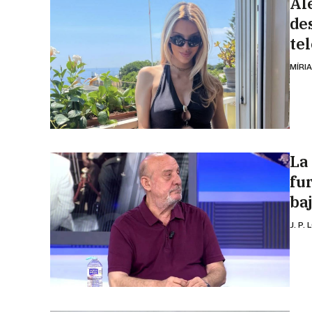
Al
de
te
MÍRI
La
fu
baj
J. P.