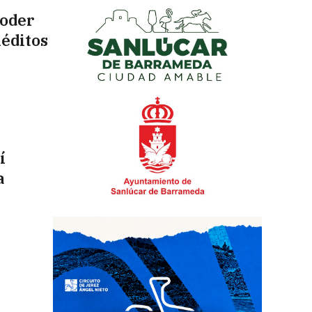
poder
néditos
í
a