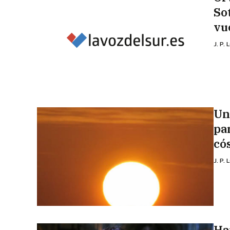
So
vu
J. P.
Un
par
có
J. P.
Ha