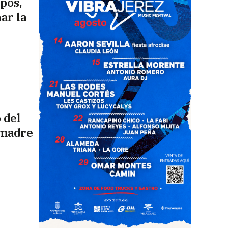
pos,
ar la
 del
 madre