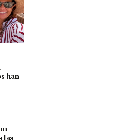
a
os han
 un
s las