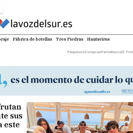
raje
Fábrica de botellas
Tres Piedras
Hantavirus
Pequevoz
Compras
Pantallazos
El Tro
frutan
te sus
a este