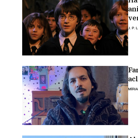
an
ve
J. P.
Far
ac
MÍRI