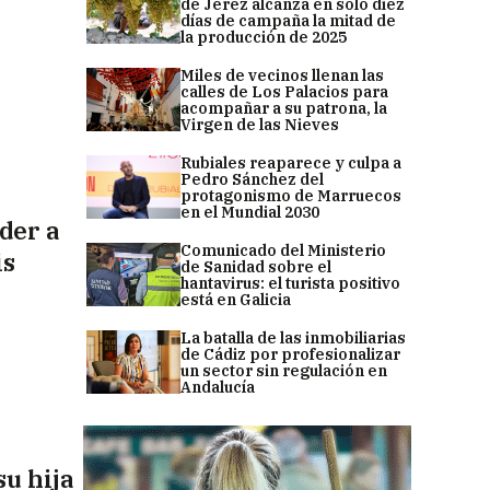
de Jerez alcanza en solo diez
días de campaña la mitad de
la producción de 2025
Miles de vecinos llenan las
calles de Los Palacios para
acompañar a su patrona, la
Virgen de las Nieves
Rubiales reaparece y culpa a
Pedro Sánchez del
protagonismo de Marruecos
en el Mundial 2030
der a
Comunicado del Ministerio
is
de Sanidad sobre el
hantavirus: el turista positivo
está en Galicia
La batalla de las inmobiliarias
de Cádiz por profesionalizar
un sector sin regulación en
Andalucía
su hija