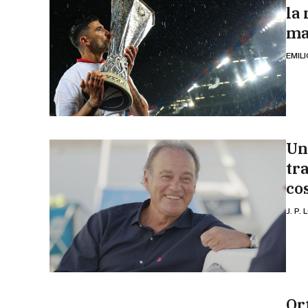
la 
ma
EMIL
Un
tr
co
J. P.
Or