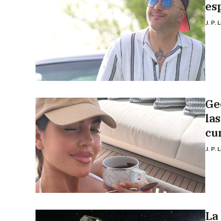
es
J. P.
Ge
la
cu
J. P.
La