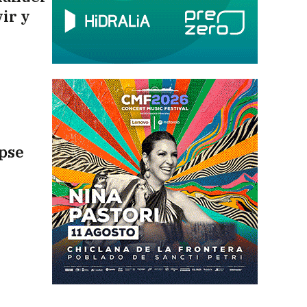
ir y
ipse