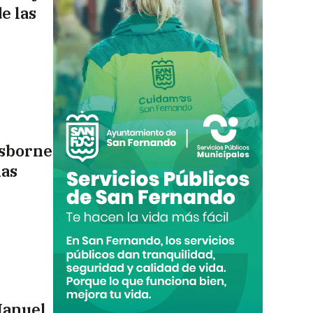
e las
Osborne
las
Manuel