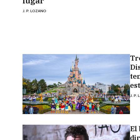
lugar"
J. P. LOZANO
Tr
Di
te
es
J. P.
El
di