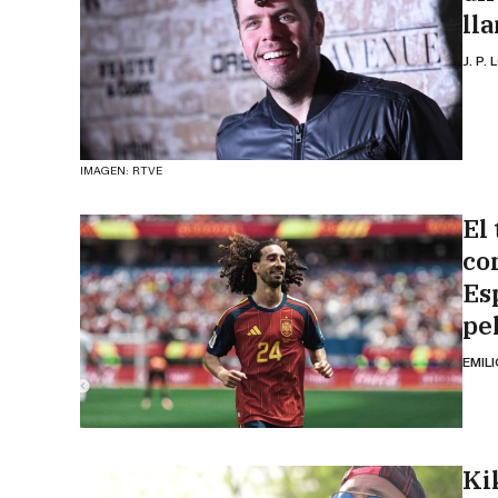
ll
J. P.
IMAGEN: RTVE
El 
co
Es
pe
EMIL
Ki