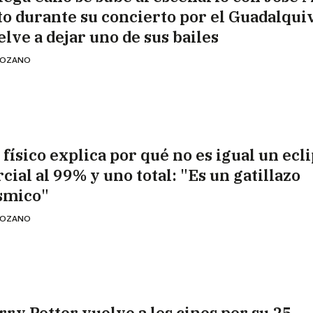
to durante su concierto por el Guadalquiv
elve a dejar uno de sus bailes
 LOZANO
 físico explica por qué no es igual un ecl
cial al 99% y uno total: "Es un gatillazo
smico"
 LOZANO
rry Potter vuelve a los cines por su 25