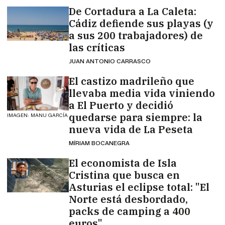
De Cortadura a La Caleta:
Cádiz defiende sus playas (y
a sus 200 trabajadores) de
las críticas
JUAN ANTONIO CARRASCO
El castizo madrileño que
llevaba media vida viniendo
a El Puerto y decidió
quedarse para siempre: la
IMAGEN: MANU GARCÍA
nueva vida de La Peseta
MÍRIAM BOCANEGRA
El economista de Isla
Cristina que busca en
Asturias el eclipse total: "El
Norte está desbordado,
packs de camping a 400
euros"