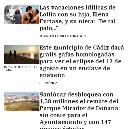
Las vacaciones idílicas de
Lolita con su hija, Elena
Furiase, y su nieta: "De tal
palo..."
JUAN ANTONIO CARRASCO
Este municipio de Cádiz dará
gratis gafas homologadas
para ver el eclipse del 12 de
agosto en un enclave de
IMAGEN: JUAN CARLOS
TORO
ensueño
F. JIMÉNEZ
Sanlúcar desbloquea con
1,58 millones el remate del
Parque Mirador de Doñana:
sin coste para el
Ayuntamiento y con 147
nuevos árboles