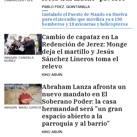
CABANILLAS / EFE
PABLO FDEZ. QUINTANILLA
Instalado el Puesto de Mando en Huelva
para el incendio que moviliza ya a 150
bomberos y 18 avionetas y helicópteros
Cambio de capataz en La
Redención de Jerez: Monge
deja el martillo y Jesús
Sánchez Lineros toma el
IMAGEN: CANDELA
NÚÑEZ
relevo
KIKO ABUÍN
Abraham Lanza afronta un
nuevo mandato en El
Soberano Poder: la casa
hermandad será "un gran
IMAGEN: MANU GARCÍA
espacio abierto a la
parroquia y al barrio"
KIKO ABUÍN