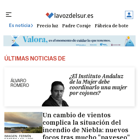
Precio luz
Padre Coraje
Fábrica de botellas
Es noticia
ÚLTIMAS NOTICIAS DE
¿El Instituto Andaluz
ÁLVARO
de la Mujer debe
ROMERO
coordinarlo una mujer
por cojones?
Un cambio de vientos
complica la situación del
incendio de Niebla: nuevos
focos tras mucho "paveseo"
IMAGEN: FERMÍN