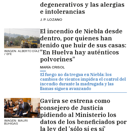
degenerativos y las alergias
e intolerancias
J. P. LOZANO
El incendio de Niebla desde
dentro, por quienes han
tenido que huir de sus casas:
"En Huelva hay auténticos
IMAGEN: ALBERTO DÍAZ
/ EFE
polvorines"
MARÍA CRISOL
El fuego no da tregua en Niebla: los
cambios de vientos impiden el control del
incendio durante la madrugada y las
llamas siguen avanzando
Gavira se estrena como
consejero de Justicia
pidiendo al Ministerio los
datos de los beneficiados por
IMAGEN: MAURI
BUHIGAS
la ley del 'sólo sí es sí'