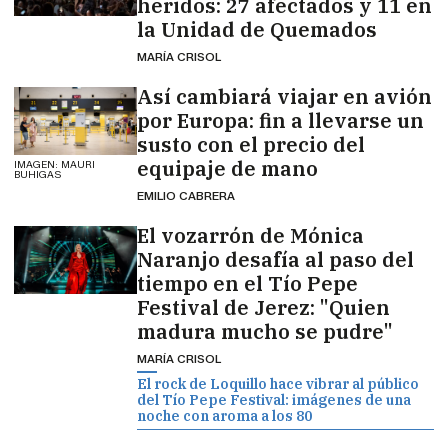
heridos: 27 afectados y 11 en
la Unidad de Quemados
MARÍA CRISOL
Así cambiará viajar en avión
por Europa: fin a llevarse un
susto con el precio del
equipaje de mano
IMAGEN: MAURI
BUHIGAS
EMILIO CABRERA
El vozarrón de Mónica
Naranjo desafía al paso del
tiempo en el Tío Pepe
Festival de Jerez: "Quien
madura mucho se pudre"
MARÍA CRISOL
El rock de Loquillo hace vibrar al público
del Tío Pepe Festival: imágenes de una
noche con aroma a los 80