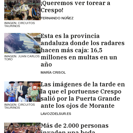
¡Queremos ver torear a
Crespo!
FERNANDO NÚÑEZ
IMAGEN: CIRCUITOS
TAURINOS
Esta es la provincia
andaluza donde los radares
hacen más caja: 16,5
millones en multas en un
IMAGEN: JUAN CARLOS
TORO
año
MARÍA CRISOL
Las imágenes de la tarde en
la que el portuense Crespo
salió por la Puerta Grande
ante los ojos de Morante
IMAGEN: CIRCUITOS
TAURINOS
LAVOZDELSUR.ES
Más de 2.000 personas
invaden una boda