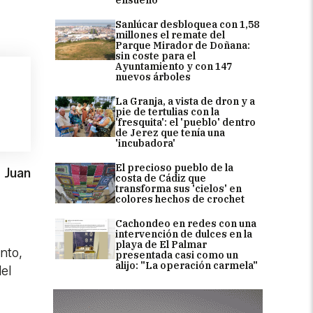
Sanlúcar desbloquea con 1,58
millones el remate del
Parque Mirador de Doñana:
sin coste para el
Ayuntamiento y con 147
nuevos árboles
La Granja, a vista de dron y a
pie de tertulias con la
'fresquita': el 'pueblo' dentro
de Jerez que tenía una
'incubadora'
El precioso pueblo de la
,
Juan
costa de Cádiz que
transforma sus 'cielos' en
colores hechos de crochet
Cachondeo en redes con una
intervención de dulces en la
playa de El Palmar
nto,
presentada casi como un
alijo: "La operación carmela"
el