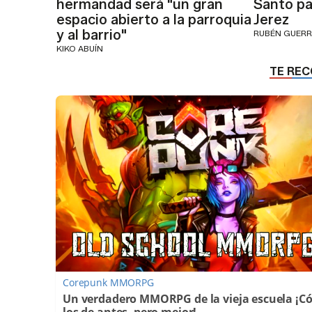
hermandad será "un gran
Santo par
espacio abierto a la parroquia
Jerez
y al barrio"
RUBÉN GUER
KIKO ABUÍN
Corepunk MMORPG
Un verdadero MMORPG de la vieja escuela ¡
los de antes, pero mejor!