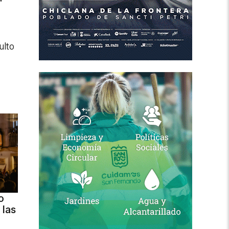
ulto
o
 las