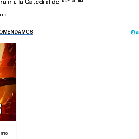
a ir a la Catedral de
KIKO ABUÍN
RERO
Cómo