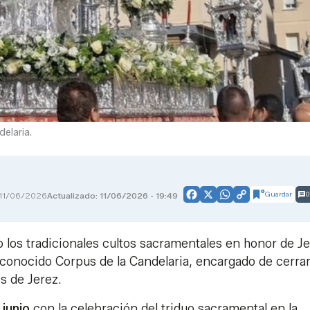
elaria.
Guardar
0
11/06/2026
Actualizado: 11/06/2026 - 19:49
Facebook
X
WhatsApp
Copy
Link
los tradicionales cultos sacramentales en honor de J
conocido Corpus de la Candelaria, encargado de cerrar
es de Jerez.
 junio
con la celebración del triduo sacramental en la