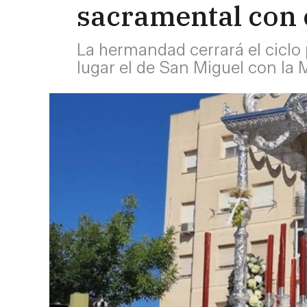
sacramental con c
La hermandad cerrará el ciclo
lugar el de San Miguel con la 