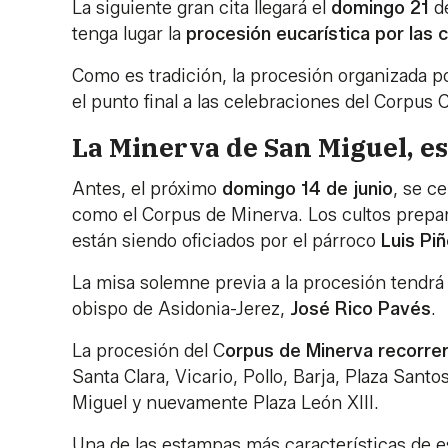
La siguiente gran cita llegará el
domingo 21
de
tenga lugar la
procesión eucarística por las c
Como es tradición, la procesión organizada p
el punto final a las celebraciones del Corpus Ch
La Minerva de San Miguel, e
Antes, el próximo
domingo 14 de junio
, se c
como el Corpus de Minerva. Los cultos prepara
están siendo oficiados por el párroco
Luis Pi
La misa solemne previa a la procesión tendrá l
obispo de Asidonia-Jerez,
José Rico Pavés
.
La procesión del C
orpus de Minerva recorre
Santa Clara, Vicario, Pollo, Barja, Plaza Sant
Miguel y nuevamente Plaza León XIII.
Una de las estampas más características de es