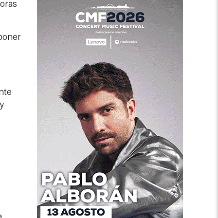
horas
 poner
nte
y
,
a