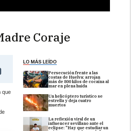
 Madre Coraje
LO MÁS LEÍDO
Persecución frente a las
costas de Huelva: arrojan
más de 800 kilos de cocaína al
mar en plena huida
a que
Un helicóptero turístico se
estrella y deja cuatro
muertos
de
La reflexión viral de un
influencer sevillano ante el
eclipse: "Hay que estudiar un