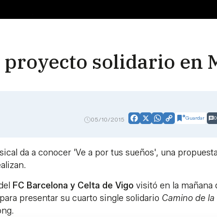
 proyecto solidario en
Guardar
0
05/10/2015
Facebook
X
WhatsApp
Copy
Link
sical da a conocer 'Ve a por tus sueños', una propuest
alizan.
del
FC Barcelona y Celta de Vigo
visitó en la mañana 
para presentar su cuarto single solidario
Camino de la
ong.