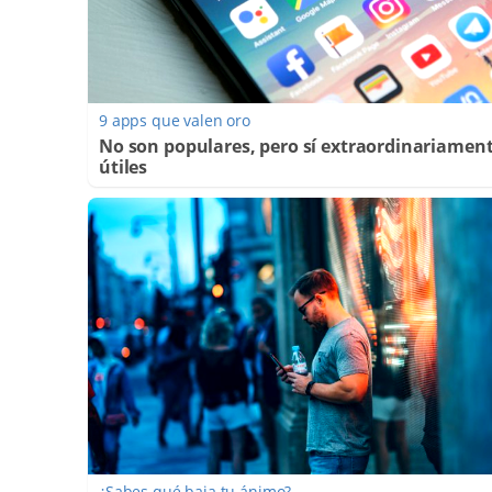
9 apps que valen oro
No son populares, pero sí extraordinariamen
útiles
¿Sabes qué baja tu ánimo?