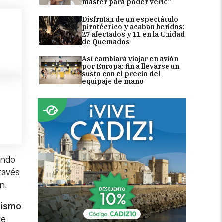
máster para poder verlo"
Disfrutan de un espectáculo
pirotécnico y acaban heridos:
27 afectados y 11 en la Unidad
de Quemados
Así cambiará viajar en avión
por Europa: fin a llevarse un
susto con el precio del
equipaje de mano
undo
través
an.
imismo
ue