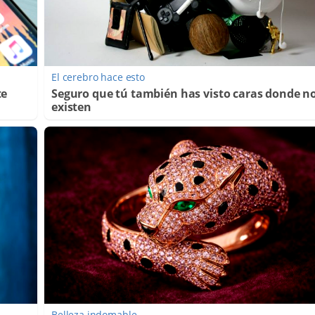
El cerebro hace esto
te
Seguro que tú también has visto caras donde n
existen
Belleza indomable