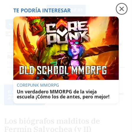
TE PODRÍA INTERESAR
lavozdelsur.es
lavozdelsur.es
Precio luz
Padre Coraje
Fábrica de botellas
Es noticia
REPORTAJES
Entrevistas
Reportajes
El Patio
Gentes Del Sur
El Papel De La Voz
Selección
Reportajes
COREPUNK MMORPG
Un verdadero MMORPG de la vieja
escuela ¡Cómo los de antes, pero mejor!
Los biógrafos malditos de
Fermín Salvochea (y II)