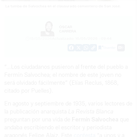
La tumba de Salvochea en el clausurado cementerio de San José.
ÓSCAR
CARRERA
15/05/2026
Actualizado: 16/05/2026 - 09:44
Guardar
0
Facebook
X
WhatsApp
Copy
Link
“...Los ciudadanos pusieron al frente del pueblo a
Fermín Salvochea; el nombre de este joven no
será olvidado fácilmente” (Elías Reclus, 1868,
citado por Puelles).
En agosto y septiembre de 1935, varios lectores de
la publicación anarquista
La Revista Blanca
preguntan por una vida de
Fermín
Salvochea
que
andaba escribiendo el escritor y periodista
aragonés Felipe Alaiz. Este
contesta
“a unos y a