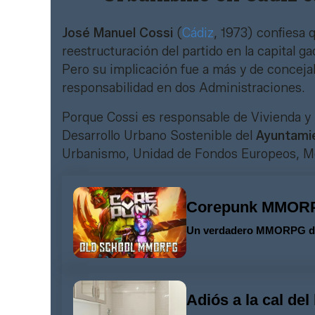
José Manuel Cossi
(
Cádiz
, 1973) confiesa
reestructuración del partido en la capital ga
Pero su implicación fue a más y de concejal
responsabilidad en dos Administraciones.
Porque Cossi es responsable de Vivienda y 
Desarrollo Urbano Sostenible del
Ayuntami
Urbanismo, Unidad de Fondos Europeos, M
Corepunk MMOR
Un verdadero MMORPG de l
Adiós a la cal del