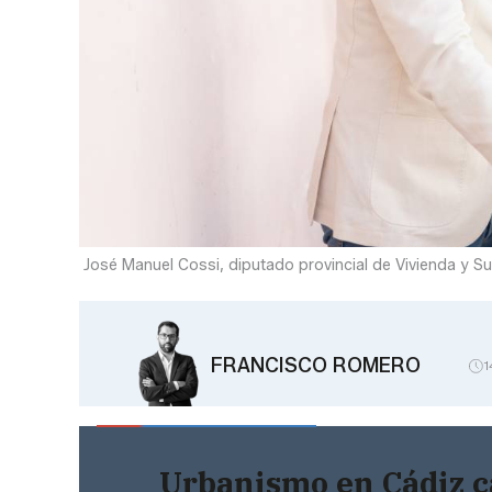
José Manuel Cossi, diputado provincial de Vivienda y Su
FRANCISCO ROMERO
1
Urbanismo en Cádiz c