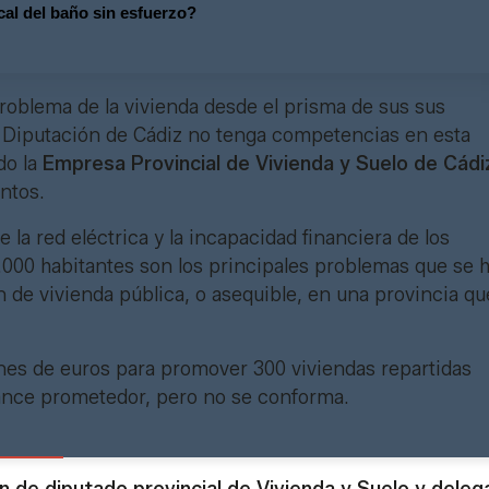
 cal del baño sin esfuerzo?
roblema de la vivienda desde el prisma de sus sus
e Diputación de Cádiz no tenga competencias en esta
do la
Empresa Provincial de Vivienda y Suelo de Cádi
ientos.
e la red eléctrica y la incapacidad financiera de los
.000 habitantes son los principales problemas que se 
de vivienda pública, o asequible, en una provincia qu
ones de euros para promover 300 viviendas repartidas
lance prometedor, pero no se conforma.