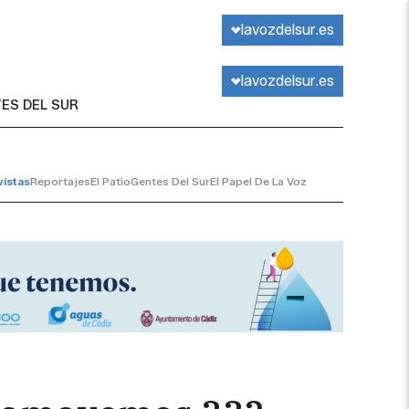
lavozdelsur.es
lavozdelsur.es
ES DEL SUR
vistas
Reportajes
El Patio
Gentes Del Sur
El Papel De La Voz