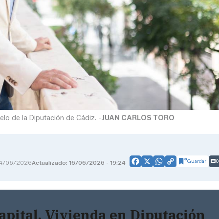
elo de la Diputación de Cádiz. -
JUAN CARLOS TORO
Guardar
0
4/06/2026
Actualizado: 16/06/2026 - 19:24
Facebook
X
WhatsApp
Copy
Link
apital, Vivienda en Diputación