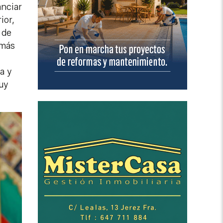
anciar
ior,
 de
 más
a y
uy