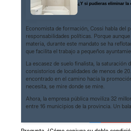
¿Y si pudieras eliminar la
Economista de formación, Cossi habla del p
responsabilidades políticas. Porque aunqu
materia, durante este mandato se ha reflota
que facilita el trabajo a pequeños ayuntam
La escasez de suelo finalista, la saturación d
consistorios de localidades de menos de 20
encontrado en el camino hacia la promoción 
necesita, se mire donde se mire.
Ahora, la empresa pública moviliza 32 mill
entre 16 municipios de la provincia. Un ba