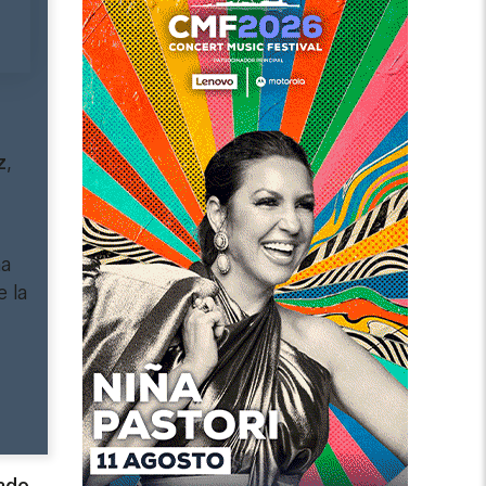
z
,
ha
e la