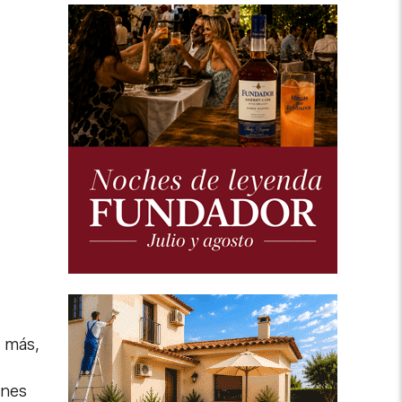
n más,
ones