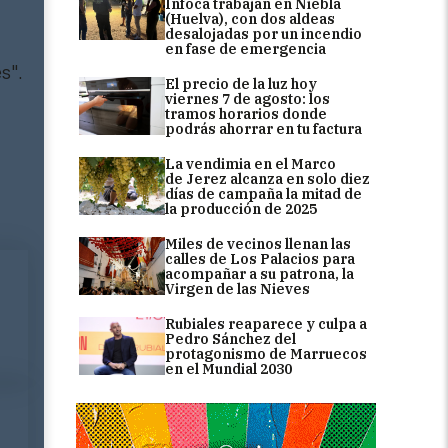
Infoca trabajan en Niebla
(Huelva), con dos aldeas
desalojadas por un incendio
en fase de emergencia
s".
El precio de la luz hoy
viernes 7 de agosto: los
tramos horarios donde
podrás ahorrar en tu factura
La vendimia en el Marco
de Jerez alcanza en solo diez
días de campaña la mitad de
la producción de 2025
Miles de vecinos llenan las
calles de Los Palacios para
acompañar a su patrona, la
Virgen de las Nieves
Rubiales reaparece y culpa a
Pedro Sánchez del
protagonismo de Marruecos
en el Mundial 2030