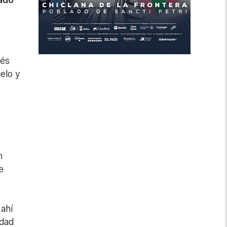
gado
ués
uelo y
n
e
 ahí
idad