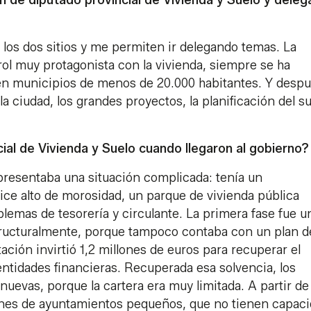
 de diputado provincial de Vivienda y Suelo y dele
los dos sitios y me permiten ir delegando temas. La
rol muy protagonista con la vivienda, siempre se ha
 en municipios de menos de 20.000 habitantes. Y desp
e la ciudad, los grandes proyectos, la planificación del s
cial de Vivienda y Suelo cuando llegaron al gobierno?
resentaba una situación complicada: tenía un
ice alto de morosidad, un parque de vivienda pública
blemas de tesorería y circulante. La primera fase fue u
estructuralmente, porque tampoco contaba con un plan d
ción invirtió 1,2 millones de euros para recuperar el
 entidades financieras. Recuperada esa solvencia, los
uevas, porque la cartera era muy limitada. A partir de
ones de ayuntamientos pequeños, que no tienen capac