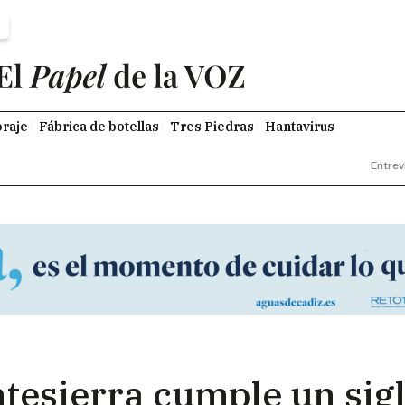
raje
Fábrica de botellas
Tres Piedras
Hantavirus
Entrev
ntesierra cumple un sig