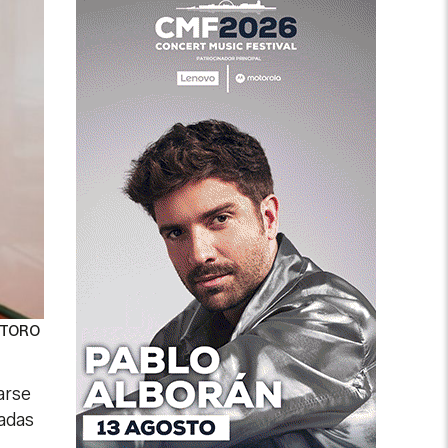
 TORO
arse
ñadas