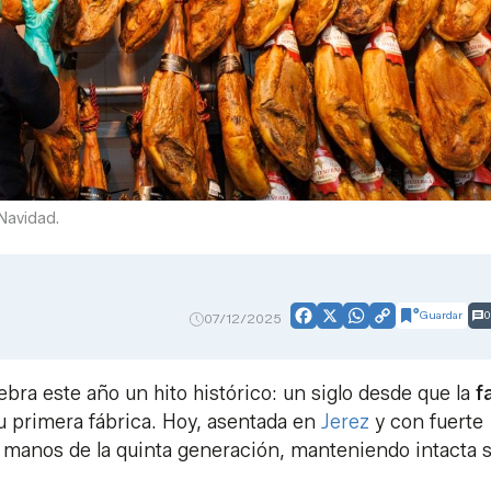
Navidad.
Guardar
0
07/12/2025
Facebook
X
WhatsApp
Copy
Link
elebra este año un hito histórico: un siglo desde que la
f
su primera fábrica. Hoy, asentada en
Jerez
y con fuerte
 manos de la quinta generación, manteniendo intacta 