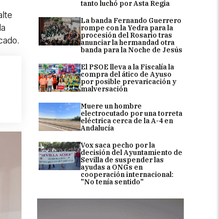
tanto luchó por Asta Regia
alte
La banda Fernando Guerrero
la
rompe con la Yedra para la
procesión del Rosario tras
cado.
anunciar la hermandad otra
banda para la Noche de Jesús
El PSOE lleva a la Fiscalía la
compra del ático de Ayuso
por posible prevaricación y
malversación
Muere un hombre
electrocutado por una torreta
eléctrica cerca de la A-4 en
Andalucía
Vox saca pecho por la
decisión del Ayuntamiento de
Sevilla de suspender las
ayudas a ONGs en
cooperación internacional:
"No tenía sentido"