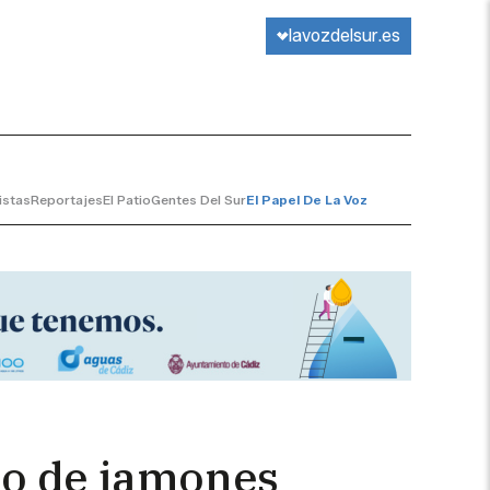
lavozdelsur.es
istas
Reportajes
El Patio
Gentes Del Sur
El Papel De La Voz
lo de jamones