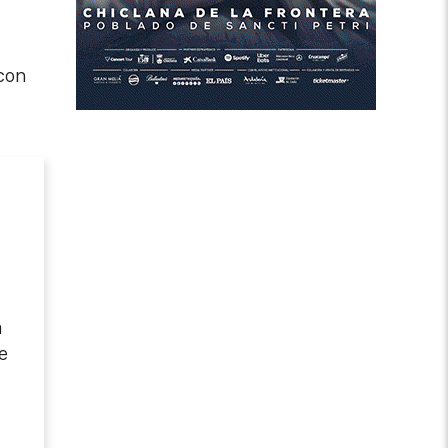
con
a
e