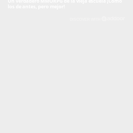
Un verdadero MMORPG de la vieja escuela ¡Cómo
los de antes, pero mejor!
DISCOVER WITH