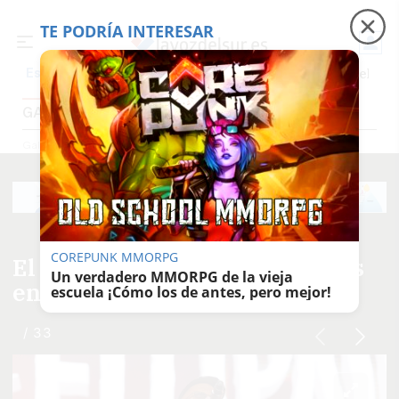
TE PODRÍA INTERESAR
Precio luz
Padre Coraje
Fábrica de botellas
Es noticia
GALERÍAS FOTOGRÁFICAS
Galerías Fotográficas
COREPUNK MMORPG
El concierto de Fito y Fitipaldis
Un verdadero MMORPG de la vieja
en Cádiz, en imágenes
escuela ¡Cómo los de antes, pero mejor!
/ 33