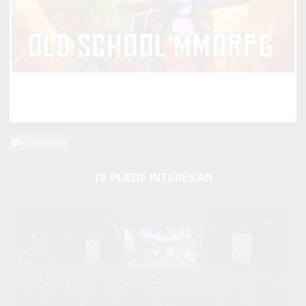
Corepunk MMORPG
Un verdadero MMORPG de la vieja escuela ¡Cómo los de
antes, pero mejor!
0 Comentarios
TE PUEDE INTERESAR