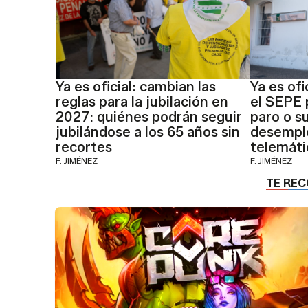
Ya es oficial: cambian las
Ya es of
reglas para la jubilación en
el SEPE 
2027: quiénes podrán seguir
paro o s
jubilándose a los 65 años sin
desempl
recortes
telemáti
F. JIMÉNEZ
F. JIMÉNEZ