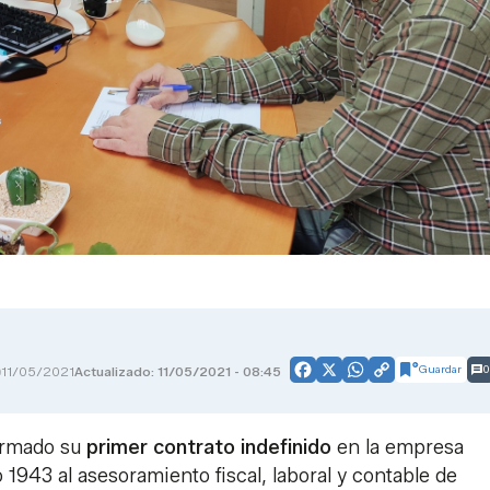
Guardar
0
11/05/2021
Actualizado: 11/05/2021 - 08:45
Facebook
X
WhatsApp
Copy
Link
firmado su
primer contrato indefinido
en la empresa
 1943 al asesoramiento fiscal, laboral y contable de