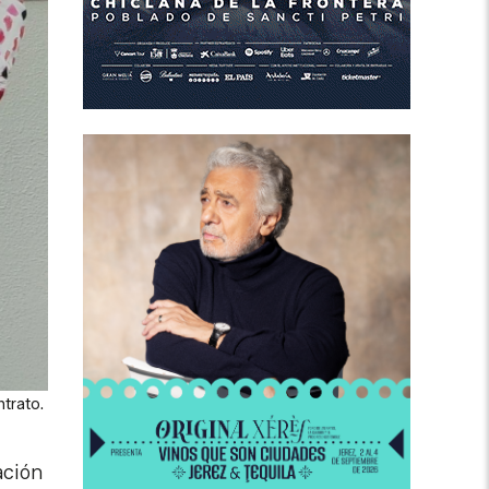
ntrato.
ación