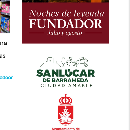
ara
as