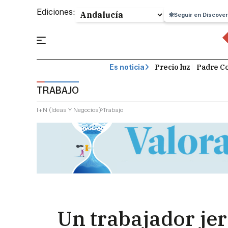
Ediciones:
Seguir en Discover
Precio luz
Padre Co
Es noticia
TRABAJO
I+n (ideas Y Negocios)
Trabajo
Un trabajador je