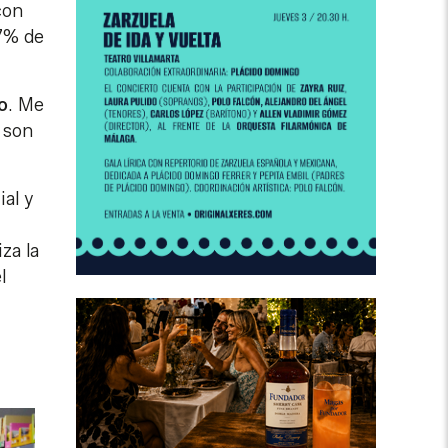
con
 7% de
o
. Me
 son
ial y
za la
l