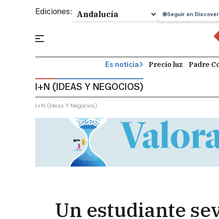
Ediciones:
Seguir en Discover
Precio luz
Padre Co
Es noticia
I+N (IDEAS Y NEGOCIOS)
I+n (ideas Y Negocios)
Un estudiante sev