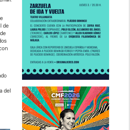
uzmán.
ue
l de
 de
dos
 con
ndo
a del