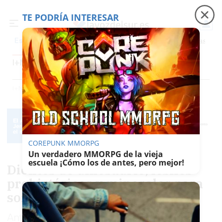
TE PODRÍA INTERESAR
Precio luz
Perseidas
Fábrica de botellas
Tr
Es noticia
I+N (IDEAS Y NEGOCIOS)
Inmobiliaria
Contenido Patrocinado
Trabajo
Foros
I+n (ideas Y Negocios)
COREPUNK MMORPG
Un verdadero MMORPG de la vieja
escuela ¡Cómo los de antes, pero mejor!
Dientes de dinosaurio, fósiles
prehistóricos y minerales para
sortear el paro
Antonio José García y Mercedes