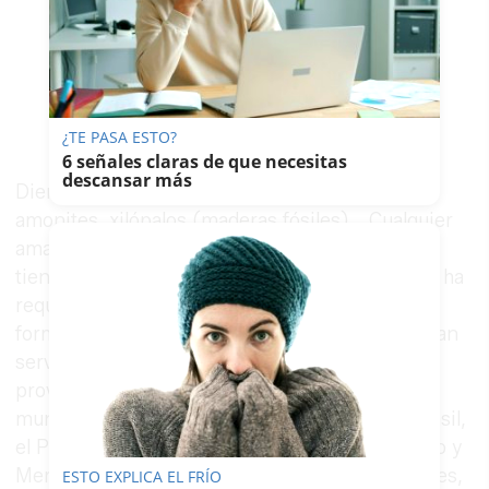
¿TE PASA ESTO?
6 señales claras de que necesitas
descansar más
Dientes de dinosaurios, de tiburón, trilobites,
amonites, xilópalos (maderas fósiles)… Cualquier
amante de la paleontología disfrutará en esta
tienda que, como señalan Antonio y Mercedes, ha
requerido de numerosas horas de estudio y
formación. Sus viajes por España y Europa le han
servido a Antonio para conocer numerosos
proveedores que le traen productos de todo el
mundo: Marruecos, Madagascar, Indonesia, Brasil,
el Pacífico, Himalaya… Además de esto, Antonio y
Mercedes venden pequeñas pulseras y colgantes,
ESTO EXPLICA EL FRÍO