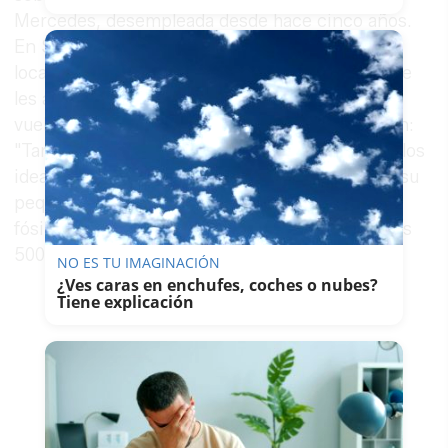
Mercedes, desempleada desde hace cinco años.
En Semana Santa le echan el ojo a un pequeño
local de la calle Algarve, pero otro empresario se
les adelanta. Sin embargo, cuando en verano
vuelve a quedarse el local vacío no se lo piensan:
"Tanto el lugar, como el tamaño y el precio son los
ideales para nosotros", señala Antonio, que en su
pequeña tienda oferta todo tipo de minerales y
fósiles cuya antigüedad oscilan entre los 20 y los
500 millones de años.
NO ES TU IMAGINACIÓN
¿Ves caras en enchufes, coches o nubes?
Tiene explicación