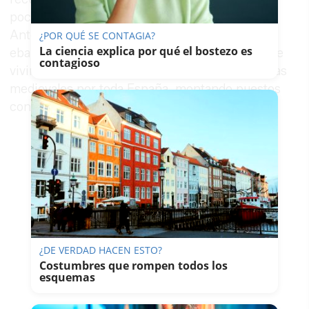
poco a poco traduciéndose en mayores ventas.
Antonio, ligado durante muchos años a la
¿POR QUÉ SE CONTAGIA?
La ciencia explica por qué el bostezo es
ebanistería y la decoración, ve la oportunidad de
contagioso
vivir de su pasión y comienza a trabajar en ferias
medievales por toda España, montando puestos
con este tipo de productos.
¿DE VERDAD HACEN ESTO?
Costumbres que rompen todos los
esquemas