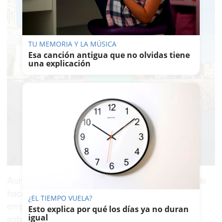
TU MEMORIA Y LA MÚSICA
Esa canción antigua que no olvidas tiene
una explicación
Aunque ya venían dándole vueltas a la idea desde
hace tiempo, a primeros de este año, ambos
¿EL TIEMPO VUELA?
empiezan a pensar en montar una tienda física,
Esto explica por qué los días ya no duran
igual
sobre todo pensando en la situación laboral de