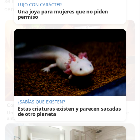
se llama, es una tienda de decoración, pero
LUJO CON CARÁCTER
centrada en los minerales y los fósiles.
Una joya para mujeres que no piden
permiso
¿SABÍAS QUE EXISTEN?
Corepunk MMORPG
Estas criaturas existen y parecen sacadas
Un verdadero MMORPG de la vieja escuela ¡Cómo los de
de otro planeta
antes, pero mejor!