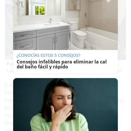
¿CONOCÍAS ESTOS 5 CONSEJOS?
Consejos infalibles para eliminar la cal
Pasaportes que abren puertas
del baño fácil y rápido
Los pasaportes más poderosos del mundo, ¿está el tuyo?
El hobby de estos dos emprendedores les llevó
hace años a montar un pequeño puesto en el
mercadillo dominical de la jerezana Alameda Vieja,
en el que ofrecían todo tipo de piedras de
múltiples colores y pequeños restos óseos de
dinosaurios. El primer día ganaron tres euros,
recuerdan, pero la curiosidad del público acabó