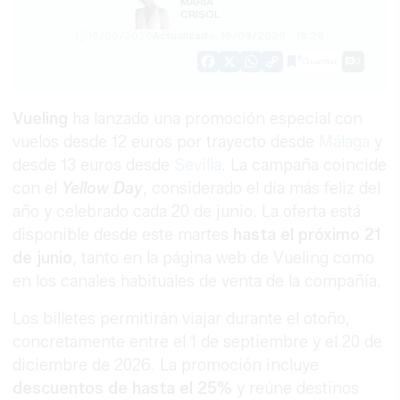
MARÍA
CRISOL
16/06/2026
Actualizado: 16/06/2026 - 18:28
Guardar
0
Facebook
X
WhatsApp
Copy
Link
Vueling
ha lanzado una promoción especial con
vuelos desde 12 euros por trayecto desde
Málaga
y
desde 13 euros desde
Sevilla
. La campaña coincide
con el
Yellow Day
, considerado el día más feliz del
año y celebrado cada 20 de junio. La oferta está
disponible desde este martes
hasta el próximo 21
de junio
, tanto en la página web de Vueling como
en los canales habituales de venta de la compañía.
Los billetes permitirán viajar durante el otoño,
concretamente entre el 1 de septiembre y el 20 de
diciembre de 2026. La promoción incluye
descuentos de hasta el 25%
y reúne destinos