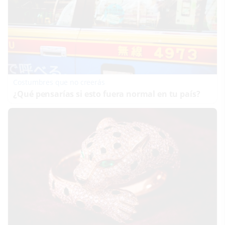
Costumbres que no creerás
¿Qué pensarías si esto fuera normal en tu país?