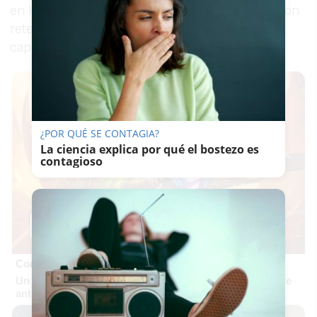
en la AP-4, a la altura de Jerez de la Frontera, con
retenciones de 3 kilómetros en dirección a la
capital andaluza.
¿POR QUÉ SE CONTAGIA?
La ciencia explica por qué el bostezo es
contagioso
Corepunk MMORPG
Un verdadero MMORPG de la vieja escuela ¡Cómo los de
antes, pero mejor!