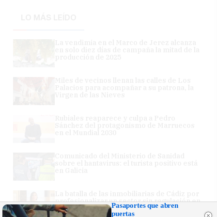
LO MÁS LEÍDO
La vendimia en el Marco de Jerez alcanza
en solo diez días de campaña la mitad de la
producción de 2025
Miles de vecinos llenan las calles de Los
Palacios para acompañar a su patrona, la
Virgen de las Nieves
Rubiales reaparece y culpa a Pedro
Sánchez del protagonismo de Marruecos
en el Mundial 2030
Comunicado del Ministerio de Sanidad
sobre el hantavirus: el turista positivo está
en Galicia
La batalla de las inmobiliarias de Cádiz por
profesionalizar un sector sin regulación en
Pasaportes que abren
Andalucía
puertas