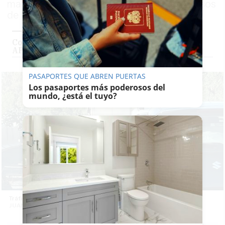
marcada por retenciones, accidentes y avisos
de la DGT en varios puntos de la vía
Colas de 3 kilómetros al paso por Jerez de la
AP-4: un nuevo accidente entre dos turismos
PASAPORTES QUE ABREN PUERTAS
Los pasaportes más poderosos del
mundo, ¿está el tuyo?
Tráfico de hora y media en la AP-4 en sentido Sevilla. -
JUAN CARLOS TORO