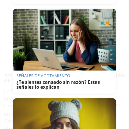
Avisos en varios tramos de la AP-4 y también
SEÑALES DE AGOTAMIENTO
en la SE-30
¿Te sientes cansado sin razón? Estas
señales lo explican
La DGT mantuvo avisos de nivel amarillo por
circulación irregular en la AP-4 sentido Sevilla.
Las retenciones se situaban entre el kilómetro 51,
en Lebrija, y el kilómetro 43, en Las Cabezas de
San Juan. La congestión también se extendió a