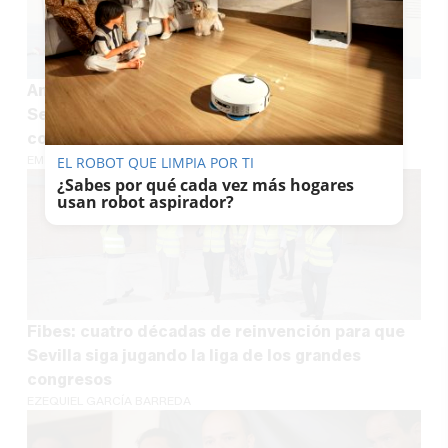
Aníbal González 'resucita' en un colegio de
Sevilla: el centro volverá a tener el color
concebido por el histórico arquitecto
EMILIO CABRERA
EL ROBOT QUE LIMPIA POR TI
¿Sabes por qué cada vez más hogares
usan robot aspirador?
Fibes: cuatro décadas de reinvención para que
Sevilla siga jugando la liga de los grandes
congresos
EZEQUIEL GARCÍA BARREDA