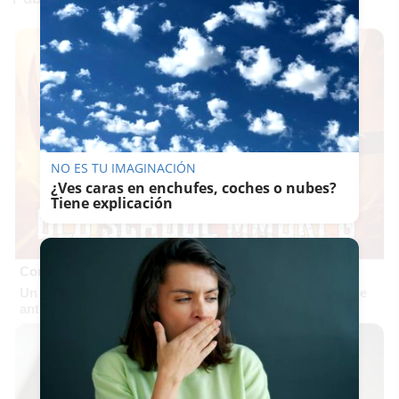
NO ES TU IMAGINACIÓN
¿Ves caras en enchufes, coches o nubes?
Tiene explicación
Corepunk MMORPG
Un verdadero MMORPG de la vieja escuela ¡Cómo los de
antes, pero mejor!