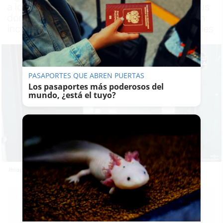
a los vecinos para que se mantuvieran en sus
domicilios. Se desconocen las causas de un
incendio que no ha causado daños materiales
PASAPORTES QUE ABREN PUERTAS
Los pasaportes más poderosos del
mundo, ¿está el tuyo?
Imagen del aparatoso incendio en Sevilla.
LAVOZDELSUR.ES
09/09/2021
Actualizado: 09/09/2021 - 12:26