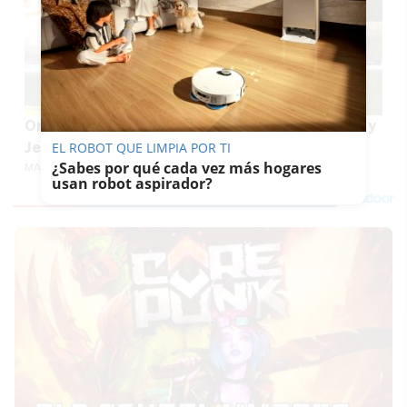
Oro mundial de remo para Sevilla: Manuel Cruz y
Jesús Ortega conquistan el Mundial sub19
EL ROBOT QUE LIMPIA POR TI
¿Sabes por qué cada vez más hogares
MARÍA CRISOL
usan robot aspirador?