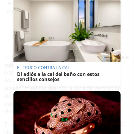
+
https://t.co/dwCYQn6xux
pic.twitter.com/ODcXB6DZBj
— Emergencias Sevilla
(@EmergenciasSev)
September 9, 2021
El incendio ha tenido lugar en el interior del
garaje
subterráneo
que estaba afectando a vehículos
EL TRUCO CONTRA LA CAL
estacionados en su interior. Dos grandes
Di adiós a la cal del baño con estos
sencillos consejos
columnas de humo salían por ambas rampas de
acceso, mientras que por la zona de ventilación
del aparcamiento se filtraba al exterior gran
cantidad de humo que accedía a los bloques de
viviendas.
El complejo consta de ocho edificios con unas 20
viviendas cada bloque. En la planta sótano, un