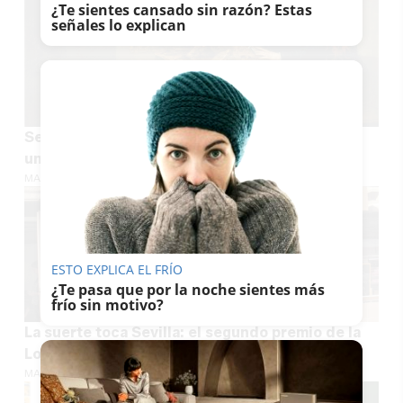
¿Te sientes cansado sin razón? Estas
señales lo explican
Sevilla recupera en una subasta de Nueva York
una joya desconocida de Miguel Mañara
MARÍA CRISOL
ESTO EXPLICA EL FRÍO
¿Te pasa que por la noche sientes más
frío sin motivo?
La suerte toca Sevilla: el segundo premio de la
Lotería Nacional se vende en Quinto
MARÍA CRISOL