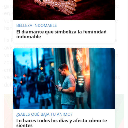
garaje de unos 1.200 metros de superficie, donde
en el momento del incendio había unos 60
vehículos estacionados. Dos bloques son los que
BELLEZA INDOMABLE
han visto afectados.
El diamante que simboliza la feminidad
indomable
La Policía Local y Bomberos se ha encargado de
avisar a los vecinos
para que cerrasen las
ventanas y se mantuvieran en sus domicilios. En
aquellas viviendas en las que el humo ya había
entrado, los efectivos policiales ayudaron a los
vecinos a salir. Todavía se desconocen las causas
del incendio.
¿SABES QUÉ BAJA TU ÁNIMO?
Lo haces todos los días y afecta cómo te
sientes