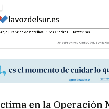
raje
Fábrica de botellas
Tres Piedras
Hantavirus
Jerez
Provincia Cádiz
Cádiz
Sevilla
Má
víctima en la Operación 