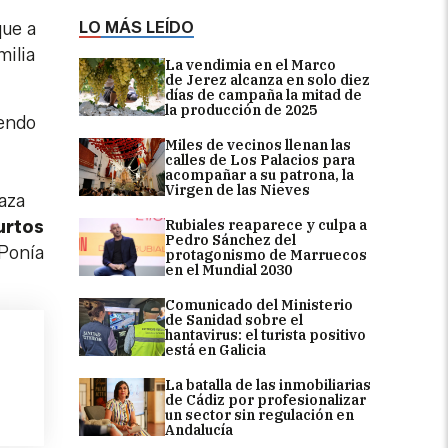
LO MÁS LEÍDO
que a
milia
La vendimia en el Marco
de Jerez alcanza en solo diez
días de campaña la mitad de
la producción de 2025
iendo
Miles de vecinos llenan las
calles de Los Palacios para
acompañar a su patrona, la
Virgen de las Nieves
aza
Rubiales reaparece y culpa a
urtos
Pedro Sánchez del
 Ponía
protagonismo de Marruecos
en el Mundial 2030
Comunicado del Ministerio
de Sanidad sobre el
hantavirus: el turista positivo
está en Galicia
La batalla de las inmobiliarias
de Cádiz por profesionalizar
un sector sin regulación en
Andalucía