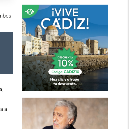
Ambos
a
,
a a