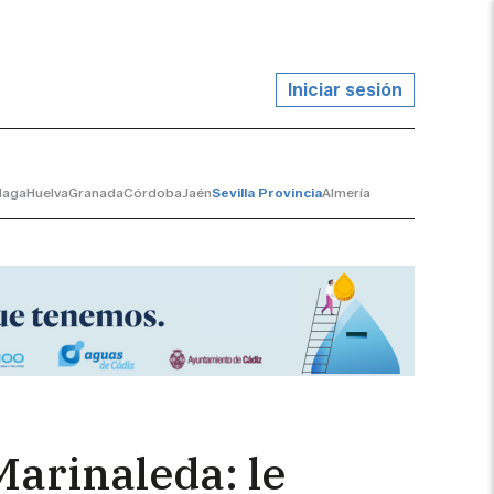
Iniciar sesión
laga
Huelva
Granada
Córdoba
Jaén
Sevilla Provincia
Almería
Marinaleda: le