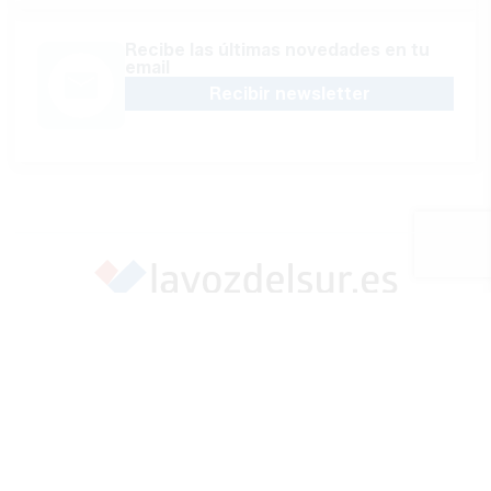
Recibe las últimas novedades en tu
email
Recibir newsletter
Apoya una Andalucía con Voz propia; Protege el
periodismo hecho por periodistas
Hazte socio
SÍGUENOS EN REDES