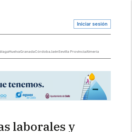
Iniciar sesión
álaga
Huelva
Granada
Córdoba
Jaén
Sevilla Provincia
Almería
as laborales y