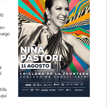
00
den
luego
y
l
illa
Aquí