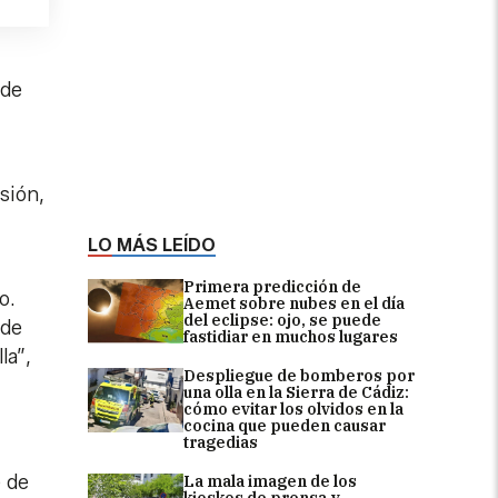
 de
sión,
LO MÁS LEÍDO
Primera predicción de
o.
Aemet sobre nubes en el día
del eclipse: ojo, se puede
 de
fastidiar en muchos lugares
la”,
Despliegue de bomberos por
una olla en la Sierra de Cádiz:
cómo evitar los olvidos en la
cocina que pueden causar
tragedias
e de
La mala imagen de los
kioskos de prensa y