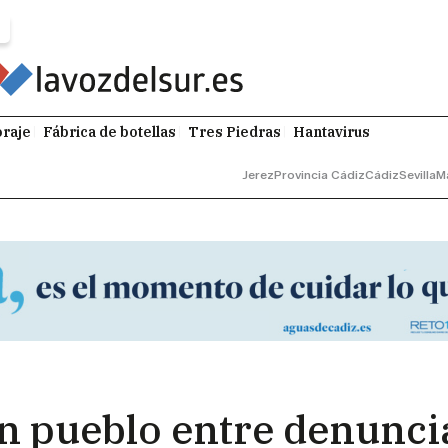
raje
Fábrica de botellas
Tres Piedras
Hantavirus
Jerez
Provincia Cádiz
Cádiz
Sevilla
M
 un pueblo entre denunci