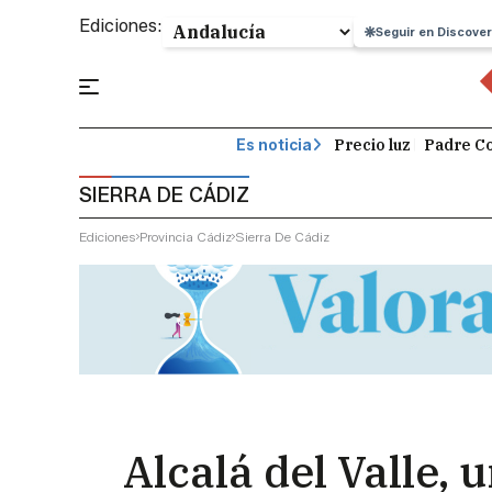
Ediciones:
Seguir en Discover
Precio luz
Padre Co
Es noticia
SIERRA DE CÁDIZ
Ediciones
Provincia Cádiz
Sierra De Cádiz
Alcalá del Valle,