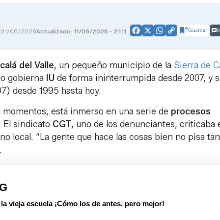
Guardar
0
11/06/2026
Actualizado: 11/06/2026 - 21:11
Facebook
X
WhatsApp
Copy
Link
calá del Valle
, un pequeño municipio de la
Sierra de C
blo gobierna
IU
de forma ininterrumpida desde 2007, y s
07) desde 1995 hasta hoy.
s momentos, está inmerso en una serie de
procesos
 El sindicato
CGT
, uno de los denunciantes, criticaba 
no local. “La gente que hace las cosas bien no pisa tan
.
PG
 vieja escuela ¡Cómo los de antes, pero mejor!