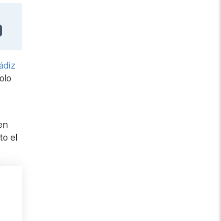
ádiz
olo
en
to el