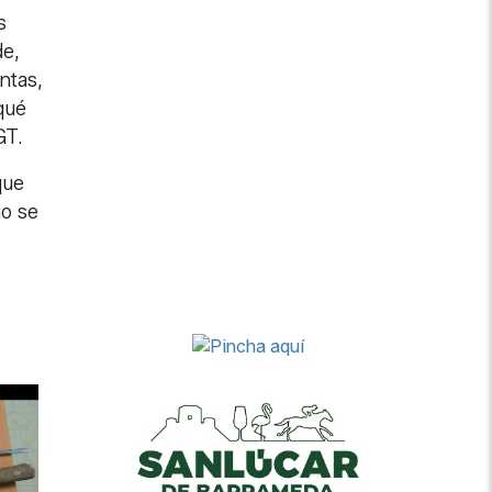
s
de,
ntas,
qué
GT.
ue
no se