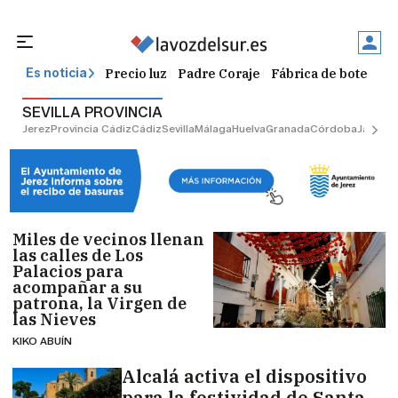
Precio luz
Padre Coraje
Fábrica de botellas
Es noticia
SEVILLA PROVINCIA
Jerez
Provincia Cádiz
Cádiz
Sevilla
Málaga
Huelva
Granada
Córdoba
Jaén
Sev
Miles de vecinos llenan
las calles de Los
Palacios para
acompañar a su
patrona, la Virgen de
las Nieves
KIKO ABUÍN
Alcalá activa el dispositivo
para la festividad de Santa