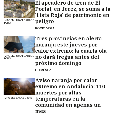
El apeadero de tren de El
Portal, en Jerez, se suma a la
'Lista Roja' de patrimonio en
peligro
IMAGEN: JUAN CARLOS
TORO
ROCÍO VEGA
Tres provincias en alerta
naranja este jueves por
calor extremo: la cuarta ola
no dará tregua antes del
IMAGEN: JUAN CARLOS
TORO
próximo domingo
F. JIMÉNEZ
Aviso naranja por calor
extremo en Andalucía: 110
muertes por altas
temperaturas en la
IMAGEN: SALAS / EFE
comunidad en apenas un
mes