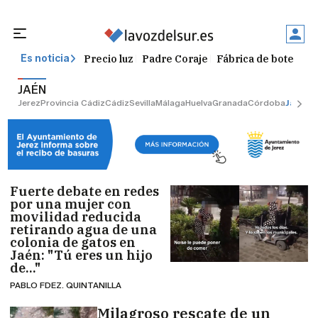
Precio luz
Padre Coraje
Fábrica de botellas
Es noticia
JAÉN
Jerez
Provincia Cádiz
Cádiz
Sevilla
Málaga
Huelva
Granada
Córdoba
Jaén
Sev
Fuerte debate en redes
por una mujer con
movilidad reducida
retirando agua de una
colonia de gatos en
Jaén: "Tú eres un hijo
de..."
PABLO FDEZ. QUINTANILLA
Milagroso rescate de un