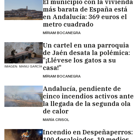
El municipio con la vivienda
más barata de España está
en Andalucía: 369 euros el
metro cuadrado
MÍRIAM BOCANEGRA
Un cartel en una parroquia
de Jaén desata la polémica:
"¡Llévese los gatos a su
casa!"
IMAGEN: MANU GARCÍA
MÍRIAM BOCANEGRA
Andalucía, pendiente de
cinco incendios activos ante
la llegada de la segunda ola
de calor
MARÍA CRISOL
Incendio en Despeñaperros:
190 desalojados, 19 medios