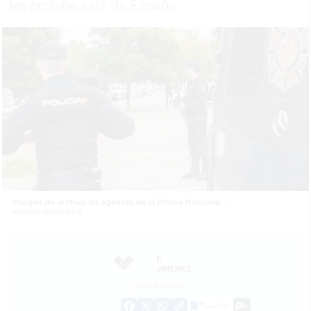
les prohíbe salir de España
Imagen de archivo de agentes de la Policía Nacional. -
MAURI BUHIGAS
F.
JIMÉNEZ
14/06/2026
Guardar
0
Facebook
X
WhatsApp
Copy