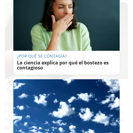
¿POR QUÉ SE CONTAGIA?
La ciencia explica por qué el bostezo es
contagioso
¿El tuyo está en la lista?
Top pasaportes que te dejan viajar sin visado
Desde el PP isleño sienten que la política del
PSOE al frente del Ayuntamiento haya alcanzado
“tal grado de cinismo”. “Patricia Cavada presume
de conmemoración, pero la historia de San