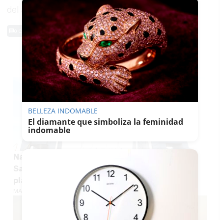
del actual gobierno”, subraya el PP.
0 Comentarios
TE PUEDE INTERESAR
BELLEZA INDOMABLE
El diamante que simboliza la feminidad
indomable
Navantia amplía plantilla en la Bahía de Cádiz:
San Fernando concentra la mayoría de las 46
plazas ofertadas
MARÍA CRISOL