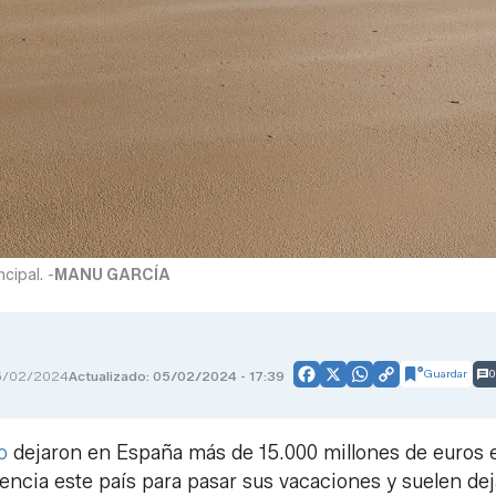
cipal. -
MANU GARCÍA
Guardar
0
5/02/2024
Actualizado: 05/02/2024 - 17:39
Facebook
X
WhatsApp
Copy
Link
o
dejaron en España más de 15.000 millones de euros e
uencia este país para pasar sus vacaciones y suelen de