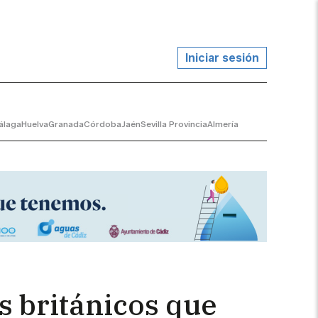
Iniciar sesión
álaga
Huelva
Granada
Córdoba
Jaén
Sevilla Provincia
Almería
s británicos que