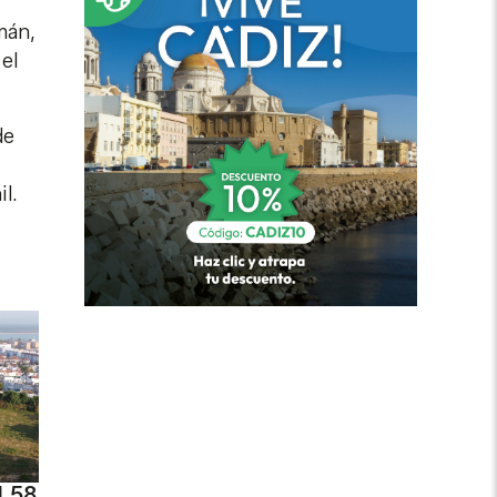
mán,
el
de
l.
1,58