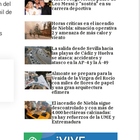
n del
Leo Messi y "sostén" en su
carrera deportiva
il de
Horas críticas en el incendio
de Niebla: situación operativa
2 y amenaza de más calor y
s
viento
La salida desde Sevilla hacia
las playas de Cádiz y Huelva
se atasca: accidentes y
atasco en la AP-4 y la A-49
Almonte se prepara para la
Venida de la Virgen del Rocío
con miles de flores de papel
y una gran arquitectura
efímera
El incendio de Niebla sigue
descontrolado y con más de
4.000 hectáreas calcinadas:
ya hay refuerzos de la UME y
Extremadura