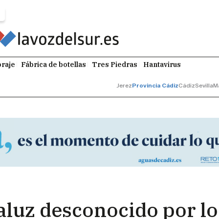
raje
Fábrica de botellas
Tres Piedras
Hantavirus
Jerez
Provincia Cádiz
Cádiz
Sevilla
M
aluz desconocido por lo