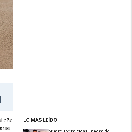
LO MÁS LEÍDO
l año
jarse
Muere Jorge Messi, padre de