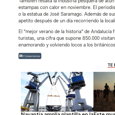
También resalta la industria pesquera de atún
estampas con calor en noviembre. El periodist
o la estatua de José Saramago. Además de sus 
apetito después de un día recorriendo la loca
El "mejor verano de la historia" de Andalucía
turistas, una cifra que supone 850.000 visit
enamorando y volviendo locos a los británicos,
0 Comentarios
TE 
Navantia amplía plantilla en la
Este mun