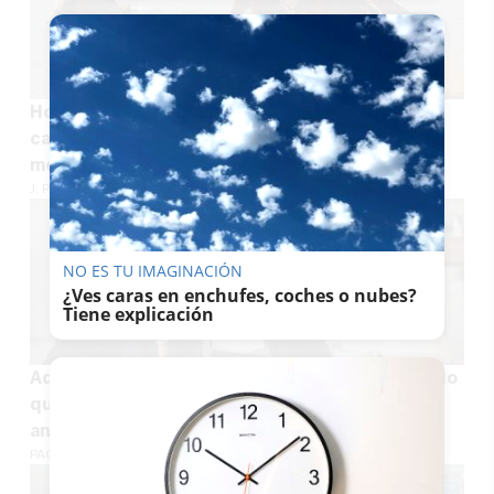
Horario y todos los detalles del inicio de las
carreras de caballos en Sanlúcar, uno de los
mejores espectáculos del verano
J. P. LOZANO
NO ES TU IMAGINACIÓN
¿Ves caras en enchufes, coches o nubes?
Tiene explicación
Adiós a Jan de Clerck: fallece el belga visionario
que creyó en el potencial turístico de Cádiz
antes que nadie
PACO SÁNCHEZ MÚGICA