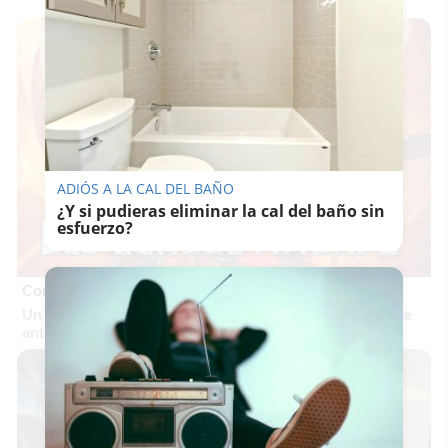
ADIÓS A LA CAL DEL BAÑO
¿Y si pudieras eliminar la cal del baño sin
esfuerzo?
Corepunk MMORPG
Un verdadero MMORPG de la vieja escuela ¡Cómo los de
antes, pero mejor!