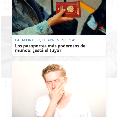
su hija, que ha tenido que ser atendida por los
servicios médicos
PASAPORTES QUE ABREN PUERTAS
Los pasaportes más poderosos del
mundo, ¿está el tuyo?
Estado en el que ha quedado el salón de la vivienda incendiada en
Jimena, donde una mujer se ha visto afectada por inhalación de humo.
LAVOZDELSUR.ES
17/01/2021
Actualizado: 17/01/2021 - 10:01