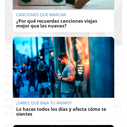
CANCIONES QUE MARCAN
¿Por qué recuerdas canciones viejas
mejor que las nuevas?
Pasaportes que abren puertas
Los pasaportes más poderosos del mundo, ¿está el tuyo?
El parque de Algeciras también salió en un primer
momento como apoyo pero al estar controlado el
incendio se volvió al parque sin actuar. Bomberos
de Jimena han acudido con un vehículo
autobomba y han utiliado unos 400 litros de agua,
¿SABES QUÉ BAJA TU ÁNIMO?
equipos autónomos y turboventilador, para ventilar
Lo haces todos los días y afecta cómo te
de manera forzada las zonas más afectadas.
sientes
La intervención dio comienzo a las 17:21 horas y