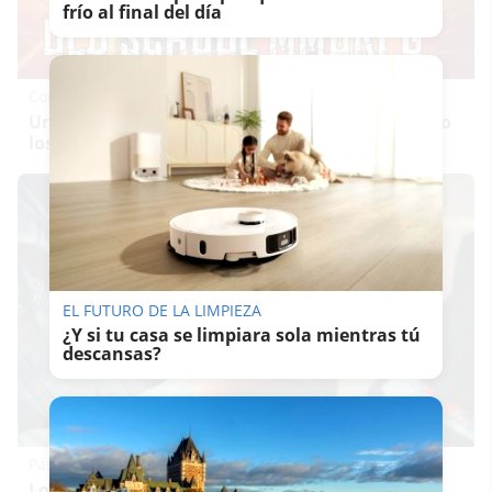
frío al final del día
Corepunk MMORPG
Un verdadero MMORPG de la vieja escuela ¡Cómo
los de antes, pero mejor!
EL FUTURO DE LA LIMPIEZA
¿Y si tu casa se limpiara sola mientras tú
descansas?
Pasaportes que abren puertas
Los pasaportes más poderosos del mundo, ¿está