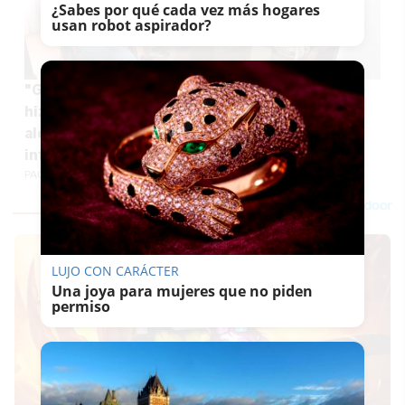
¿Sabes por qué cada vez más hogares
usan robot aspirador?
"Gracias por escucharnos cuando nadie más lo
hizo": la emotiva carta de ocho trabajadoras al
alcalde que ha municipalizado su escuela
infantil
PACO SÁNCHEZ MÚGICA
LUJO CON CARÁCTER
Una joya para mujeres que no piden
permiso