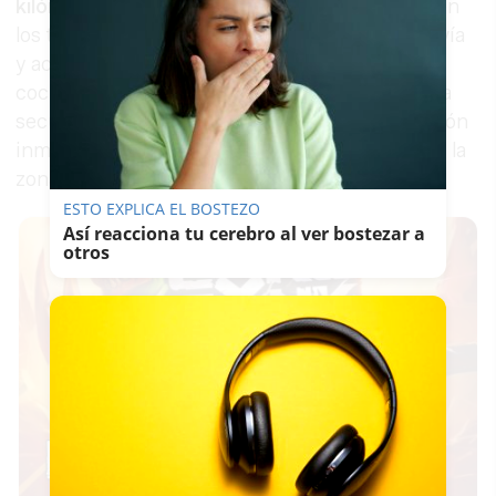
kilómetro 3
de esta carretera. Según trasladaron
los testigos, uno de los vehículos se salió de la vía
y acabó impactando frontalmente contra otro
coche, llegando además a ocupar la calzada. Esa
secuencia fue la que desencadenó la movilización
inmediata de los servicios de emergencia hasta la
zona del accidente.
ESTO EXPLICA EL BOSTEZO
Así reacciona tu cerebro al ver bostezar a
otros