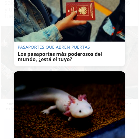
saldó con la muerte de una mujer de 75 años
y un hombre de 36, según confirmaron
fuentes sanitarias
PASAPORTES QUE ABREN PUERTAS
Los pasaportes más poderosos del
mundo, ¿está el tuyo?
Punto exacto del accidente producido en la A-2235 en Medina Sidonia
en la provincia de Cádiz
MARÍA
CRISOL