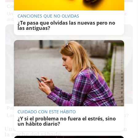
Corepunk MMORPG
Un verdadero MMORPG de la vieja escuela ¡Cómo los de
CANCIONES QUE NO OLVIDAS
antes, pero mejor!
¿Te pasa que olvidas las nuevas pero no
las antiguas?
Pasaportes que abren puertas
CUIDADO CON ESTE HÁBITO
Los pasaportes más poderosos del mundo, ¿está el tuyo?
¿Y si el problema no fuera el estrés, sino
un hábito diario?
Una colisión frontal entre dos turismos en
la noche del sábado