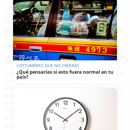
Tras recibir los avisos, hasta el lugar del siniestro
se desplazaron efectivos de la
Guardia Civil
, del
Centro de Emergencias Sanitarias 061
, de
Bomberos
y también de
Mantenimiento de la Vía
,
en una intervención coordinada para atender la
emergencia y restablecer la circulación.
La circulación quedó normalizada pasada la
medianoche
COSTUMBRES QUE NO CREERÁS
¿Qué pensarías si esto fuera normal en tu
Como consecuencia del siniestro, la circulación se
país?
vio afectada hasta que pudieron retirarse los
vehículos implicados y completarse la limpieza de
la vía. No fue hasta pasada la
medianoche
cuando
el tráfico pudo quedar normalizado en la zona. La
reapertura de la carretera se produjo una vez
terminaron los trabajos desarrollados por los
operativos desplazados, después de una noche