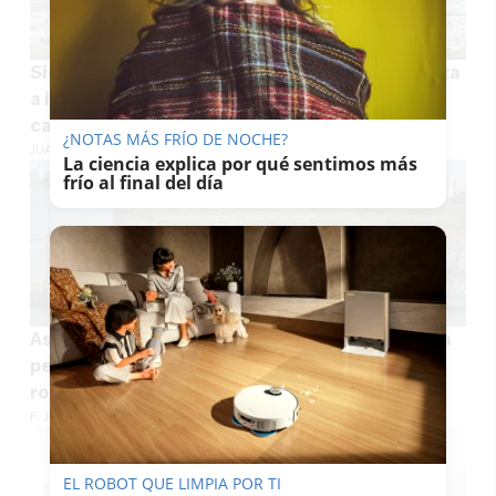
Siete experiencias para sentir La Janda de costa
a interior: descorches, miradores, dulces y
castillos en la arena
¿NOTAS MÁS FRÍO DE NOCHE?
JUAN MANUEL REINA
La ciencia explica por qué sentimos más
frío al final del día
Asalta dos veces con un cuchillo la casa de una
persona con movilidad reducida en Barbate: le
roba la tele para cambiarla por droga
F. JIMÉNEZ
EL ROBOT QUE LIMPIA POR TI