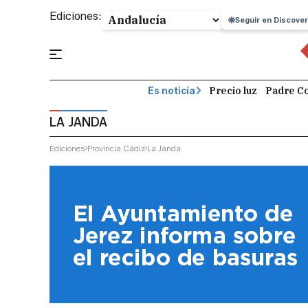
Ediciones:
Seguir en Discover
Precio luz
Padre Co
Es noticia
LA JANDA
Ediciones
Provincia Cádiz
La Janda