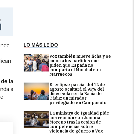
0
LO MÁS LEÍDO
ando
Vox también mueve ficha y se
lican
suma a los partidos que
piden que España no
comparta el Mundial con
Marruecos
 de la
El eclipse parcial del 12 de
nda a
agosto ocultará el 95% del
disco solar en la Bahía de
de
Cádiz: un mirador
privilegiado en Camposoto
La ministra de Igualdad pide
una reunión con Juanma
Moreno tras la cesión de
competencias sobre
violencia de género a Vox