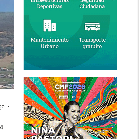
go.
-
14