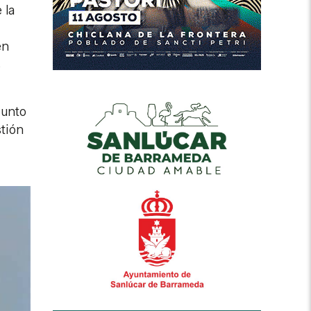
 la
en
s
 junto
stión