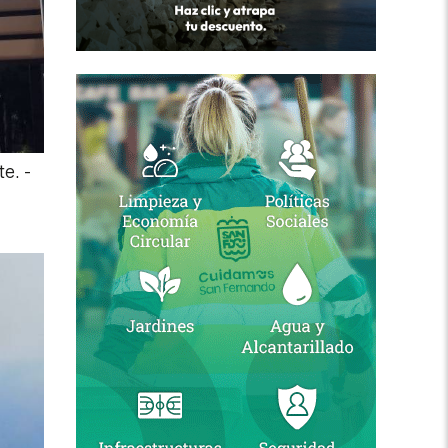
te.
-