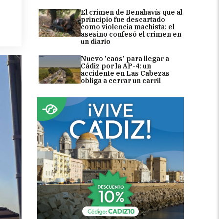
El crimen de Benahavís que al
principio fue descartado
como violencia machista: el
asesino confesó el crimen en
un diario
Nuevo 'caos' para llegar a
Cádiz por la AP-4: un
accidente en Las Cabezas
obliga a cerrar un carril