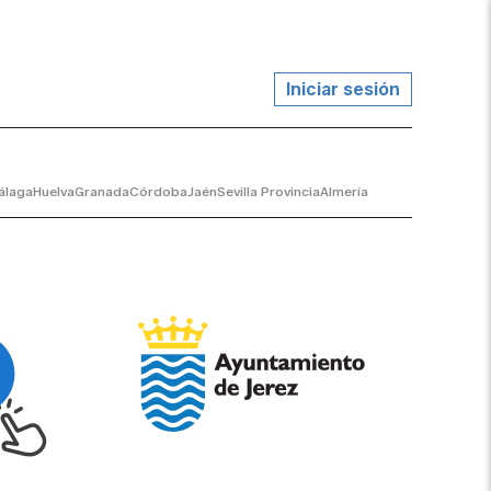
Iniciar sesión
álaga
Huelva
Granada
Córdoba
Jaén
Sevilla Provincia
Almería