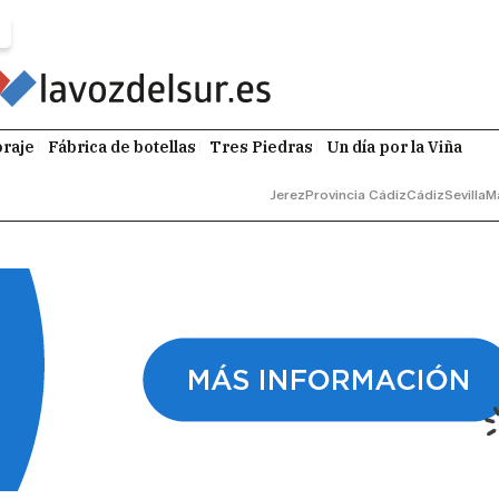
raje
Fábrica de botellas
Tres Piedras
Un día por la Viña
Jerez
Provincia Cádiz
Cádiz
Sevilla
M