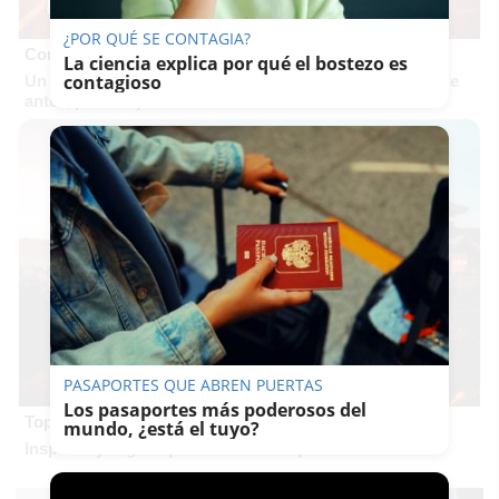
¿POR QUÉ SE CONTAGIA?
Corepunk MMORPG
La ciencia explica por qué el bostezo es
contagioso
Un verdadero MMORPG de la vieja escuela ¡Cómo los de
antes, pero mejor!
PASAPORTES QUE ABREN PUERTAS
Los pasaportes más poderosos del
Top 2026: destinos clave
mundo, ¿está el tuyo?
Inspírate y elige tu próximo destino para 2026