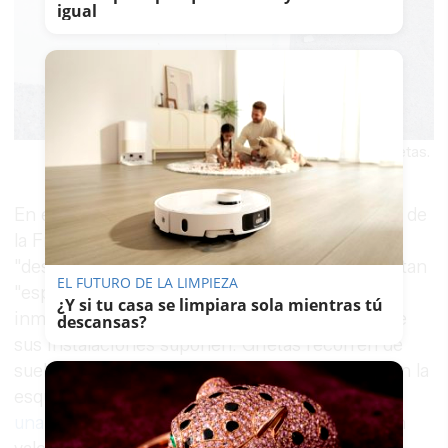
igual
Grietas.
En el caso del
CEIP Guadalete
(El Torno, Jerez de
la Frontera), según sostiene, la situación de
"desamparo y de total abandono" del centro es tan
EL FUTURO DE LA LIMPIEZA
"espeluznante" que requiere una actuación
¿Y si tu casa se limpiara sola mientras tú
inmediata ante el peligro grave e inminente que
descansas?
sus instalaciones suponen. Grietas recorren de
suelo a techo los cuatro costados del edificio. En la
esquina de uno de sus lados, literalmente,
cabe
una mano en una de estas grietas
. "Una imagen