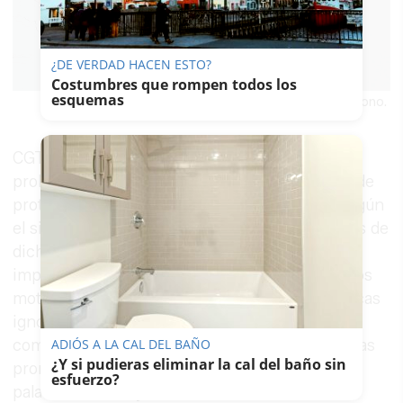
¿DE VERDAD HACEN ESTO?
Costumbres que rompen todos los
esquemas
Abandono.
CGT lleva denunciando desde hace años este
problema que, un año más vuelve a ser objeto de
protesta ya que la situación se ha agravado. Según
el sindicato, "el deterioro de las infraestructuras de
dichos centros y de los propios edificios es tan
importante, que nos preguntamos cuáles son los
motivos por los que las administraciones públicas
ignoran
los peligros
a los que exponen a la
comunidad escolar, los hechos son evidentes, las
ADIÓS A LA CAL DEL BAÑO
¿Y si pudieras eliminar la cal del baño sin
promesas dadas a las comunidades educativas
esfuerzo?
palabras huecas y las víctimas de la situación