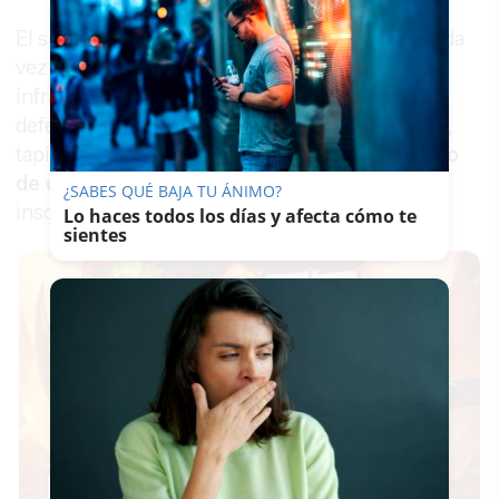
El sindicato denuncia que esto se debe a la "cada
vez más aguda y peligrosa" deficiencia de las
infraestructuras, instalaciones eléctricas
defectuosas y obsoletas, grietas, muros, gradas,
tapias e incluso los propios edificios con
peligro
de derrumbe
. Para las familias, "la situación es
¿SABES QUÉ BAJA TU ÁNIMO?
insostenible e intolerable".
Lo haces todos los días y afecta cómo te
sientes