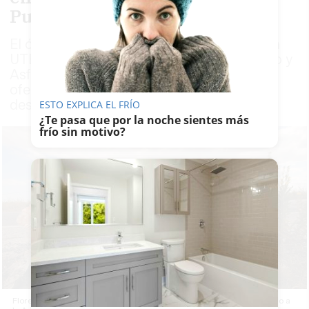
Puerto
El órgano de contratación determina que la
UTE formada por Construcciones Garrucho y
Asfaltos Garrucho ha presentado la mejor
oferta entre 24 licitadores para el
desdoblamiento
ESTO EXPLICA EL FRÍO
¿Te pasa que por la noche sientes más
frío sin motivo?
Flores que recuerdan un accidente en la A-491, carretera de acceso a