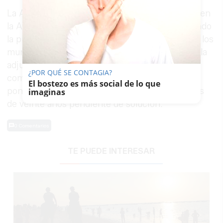
La A-491 tiene su origen en Chipiona y finaliza en
la A-4 en El Puerto de Santa María, constituyendo
la principal conexión entre esta autovía y todos los
municipios de la Costa Noroeste gaditana. Con la
adjudicación de estas obras, la carretera
¿POR QUÉ SE CONTAGIA?
completará por fin su desdoblamiento íntegro,
El bostezo es más social de lo que
poniendo fin a un cuello de botella que lleva más
imaginas
de veinte años pendiente de solución.
0 Comentarios
TE PUEDE INTERESAR