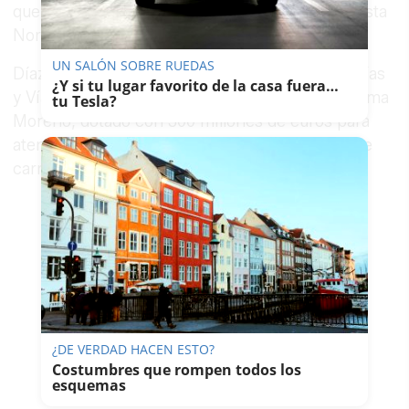
que mejorará las comunicaciones de toda la Costa
Noroeste de Cádiz".
UN SALÓN SOBRE RUEDAS
Díaz encuadró la actuación en el Plan de Autovías
¿Y si tu lugar favorito de la casa fuera…
y Vías de Gran Capacidad del Gobierno de Juanma
tu Tesla?
Moreno, dotado con 300 millones de euros para
atender las principales demandas en materia de
carreteras de la comunidad.
¿DE VERDAD HACEN ESTO?
Costumbres que rompen todos los
esquemas