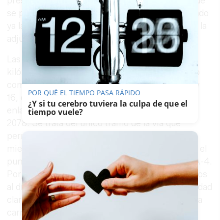
presentado la mejor oferta en un concurso al que
se presentaron 24 licitadores, y se le ha solicitado
ya la documentación necesaria para proceder a la
adjudicación definitiva.
Las obras supondrán el desdoble de seis
kilómetros de la A-491, concretamente el tramo
comprendido entre los puntos kilométricos 10 y
POR QUÉ EL TIEMPO PASA RÁPIDO
16, en el término municipal de Rota, entre el
¿Y si tu cerebro tuviera la culpa de que el
enlace de Rota y la glorieta del cruce con la A-
tiempo vuele?
2078. Se trata del único tramo de la vía que
permanece con una sola calzada y dos carriles,
mientras que el resto ya está desdoblado desde el
punto kilométrico 16 hasta su conexión con la A-4.
Por ese tramo circulan de media 15.872 vehículos
al día, con un 6% de tráfico pesado, una intensidad
claramente superior a la que puede soportar una
carretera de un solo carril por sentido.