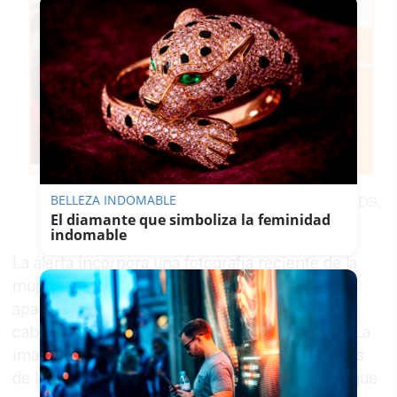
BELLEZA INDOMABLE
Cartel difundido por el CNDS.
El diamante que simboliza la feminidad
indomable
La alerta incorpora una fotografía reciente de la
mujer para facilitar su identificación. En ella
aparece con el cabello castaño, gafas sobre la
cabeza, auriculares blancos y una prenda roja. La
imagen se ha difundido junto a los datos básicos
de la desaparición para que cualquier persona que