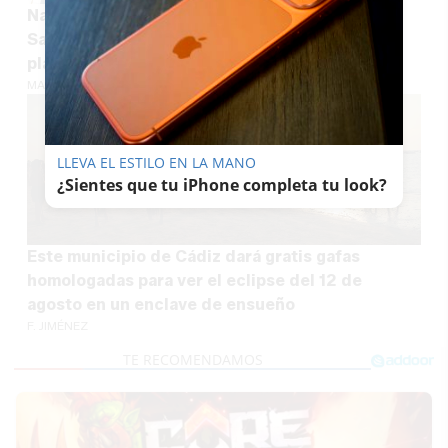
Navantia amplía plantilla en la Bahía de Cádiz:
San Fernando concentra la mayoría de las 46
plazas ofertadas
MARÍA CRISOL
LLEVA EL ESTILO EN LA MANO
¿Sientes que tu iPhone completa tu look?
Este municipio de Cádiz dará gratis gafas
homologadas para ver el eclipse del 12 de
agosto en un enclave de ensueño
F. JIMÉNEZ