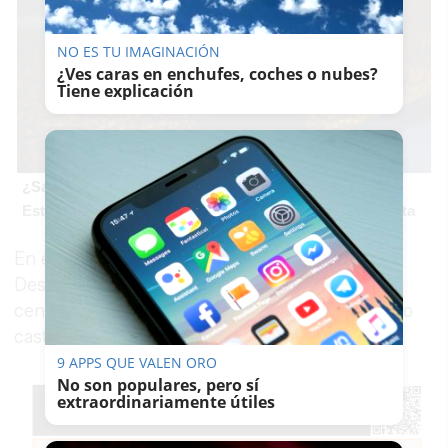
NO ES TU IMAGINACIÓN
¿Ves caras en enchufes, coches o nubes?
Tiene explicación
¿Sabías que existen?
Estas criaturas existen y parecen sacadas de otro planeta
En el cartel distribuido por la asociación SOS
Desaparecidos, esta persona mide 160
centímetros, tiene los ojos marrones y el cabello
castaño.
9 APPS QUE VALEN ORO
No son populares, pero sí
extraordinariamente útiles