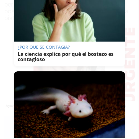
persona apunta a tres ubicaciones como
posibles paraderos desde que se le perdió la
pista el 19 de abril en Murcia
¿POR QUÉ SE CONTAGIA?
La ciencia explica por qué el bostezo es
contagioso
Ayuda para encontrar a Ilona, desaparecida en Murcia hace 24 días.
PATRICIA
MERELLO
13/05/2026