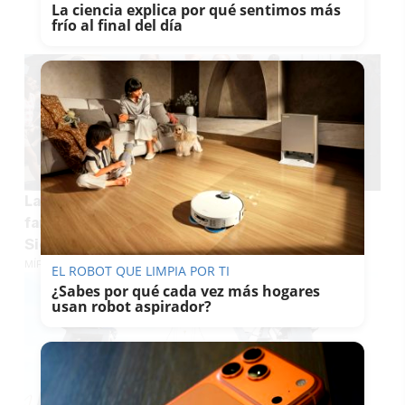
La ciencia explica por qué sentimos más
TE PUEDE INTERESAR
frío al final del día
La "pequeña Sevilla" de la costa gaditana:
familias, décadas de veraneo y una 'calle
Sierpes' junto al mar
MÍRIAM BOCANEGRA
EL ROBOT QUE LIMPIA POR TI
¿Sabes por qué cada vez más hogares
usan robot aspirador?