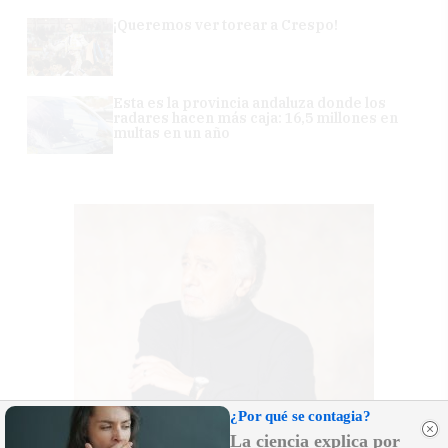
¡Queremos ver torear a Crespo!
Esta es la provincia andaluza donde los
radares hacen más caja: 16,5 millones en
multas en un año
¿Por qué se contagia?
La ciencia explica por