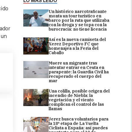
LO MÁS LEÍDO
cido
Un histórico narcotraficante
monta un tour turístico en
barco por la ruta que utilizaba
con la droga y se topa con la
jador
burocracia: no tiene licencia
 un
Así es la nueva camiseta del
Xerez Deportivo FC que
homenajea a la Feria del
Caballo
Muere un migrante tras
intentar entrar en Ceuta en
parapente: la Guardia Civil ha
recuperado el cuerpo del
mar
Una colilla, posible origen del
incendio de Niebla: la
vegetación y el viento
complican el control de las
llamas
Jerez busca voluntarios para
la 18ª etapa de La Vuelta
Ciclista a España: así puedes