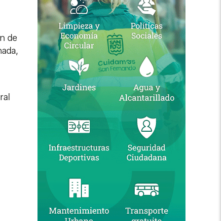
n de
nada,
ral