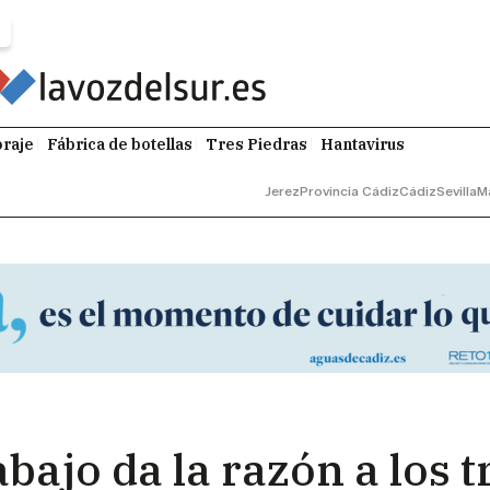
raje
Fábrica de botellas
Tres Piedras
Hantavirus
Jerez
Provincia Cádiz
Cádiz
Sevilla
M
bajo da la razón a los 