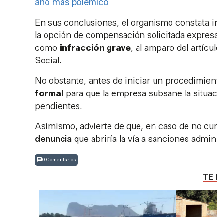
año más polémico
En sus conclusiones, el organismo constata i
la opción de compensación solicitada expresa
como
infracción grave
, al amparo del artíc
Social.
No obstante, antes de iniciar un procedimien
formal
para que la empresa subsane la situa
pendientes.
Asimismo, advierte de que, en caso de no cum
denuncia
que abriría la vía a sanciones admin
0 Comentarios
TE 