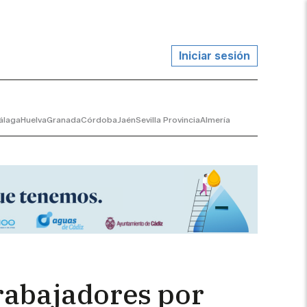
Iniciar sesión
álaga
Huelva
Granada
Córdoba
Jaén
Sevilla Provincia
Almería
trabajadores por