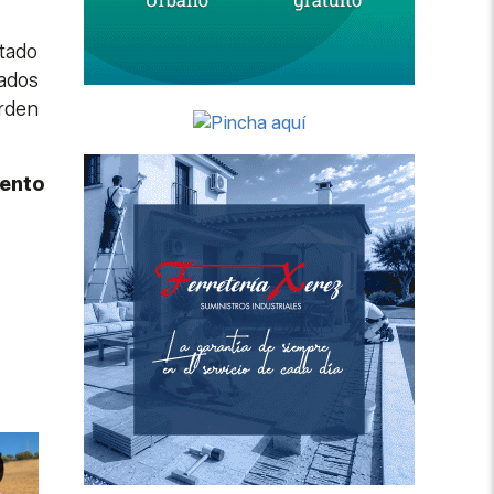
etado
cados
Orden
iento