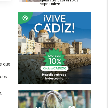
apuntarte para el 10 de
septiembre
ye que
ados
o,