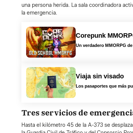
una persona herida. La sala coordinadora act
la emergencia.
Corepunk MMOR
Un verdadero MMORPG de la
Viaja sin visado
Los pasaportes que más pue
Tres servicios de emergencia
Hasta el kilómetro 45 de la A-373 se desplaz
la Guardia Civil de Tráfico y del Consorcio P