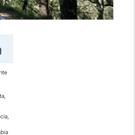
nte
ta,
cía,
abía