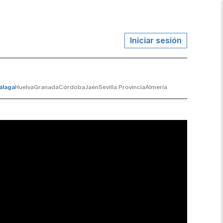
Iniciar sesión
álaga
Huelva
Granada
Córdoba
Jaén
Sevilla Provincia
Almería