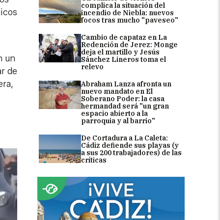
complica la situación del
dicos
incendio de Niebla: nuevos
focos tras mucho "paveseo"
Cambio de capataz en La
Redención de Jerez: Monge
deja el martillo y Jesús
n un
Sánchez Lineros toma el
relevo
ar de
era,
Abraham Lanza afronta un
nuevo mandato en El
Soberano Poder: la casa
hermandad será "un gran
espacio abierto a la
parroquia y al barrio"
De Cortadura a La Caleta:
Cádiz defiende sus playas (y
a sus 200 trabajadores) de las
críticas