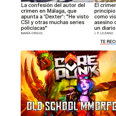
La confesión del autor del
El crime
crimen en Málaga, que
principi
apunta a 'Dexter': "He visto
como vio
CSI y otras muchas series
asesino 
policíacas"
un diario
MARÍA CRISOL
J. P. LOZANO