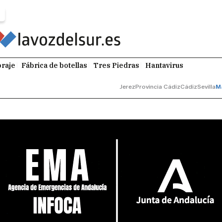
raje
Fábrica de botellas
Tres Piedras
Hantavirus
Jerez
Provincia Cádiz
Cádiz
Sevilla
M