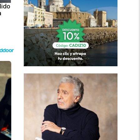
lido
a