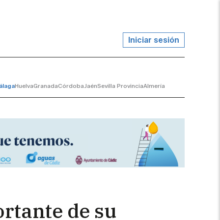
Iniciar sesión
álaga
Huelva
Granada
Córdoba
Jaén
Sevilla Provincia
Almería
rtante de su