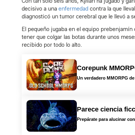
Con tan solo seis años, Kylian ha jugado y ga
decisivo a una
enfermedad
contra la que llev
diagnosticó un tumor cerebral que le llevó a 
El pequeño jugaba en el equipo prebenjamín 
tener que colgar las botas durante unos mese
recibido por todo lo alto.
Corepunk MMOR
Un verdadero MMORPG de la
Parece ciencia fic
Prepárate para alucinar con