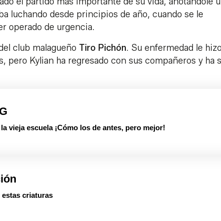
nado el partido más importante de su vida, anotándole u
aba luchando desde principios de año, cuando se le
ser operado de urgencia.
del club malagueño
Tiro Pichón
. Su enfermedad le hiz
s, pero Kylian ha regresado con sus compañeros y ha 
PG
 vieja escuela ¡Cómo los de antes, pero mejor!
ción
 estas criaturas