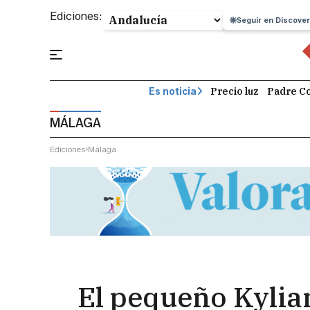
Ediciones:
Seguir en Discover
Precio luz
Padre Co
Es noticia
MÁLAGA
Ediciones
Málaga
El pequeño Kylia