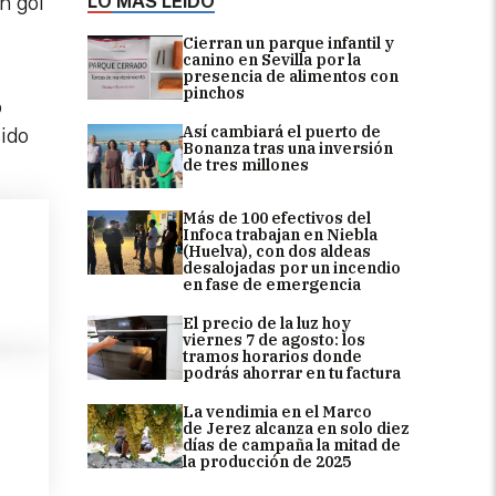
LO MÁS LEÍDO
n gol
Cierran un parque infantil y
canino en Sevilla por la
presencia de alimentos con
pinchos
o
Así cambiará el puerto de
sido
Bonanza tras una inversión
de tres millones
Más de 100 efectivos del
Infoca trabajan en Niebla
(Huelva), con dos aldeas
desalojadas por un incendio
en fase de emergencia
El precio de la luz hoy
viernes 7 de agosto: los
tramos horarios donde
podrás ahorrar en tu factura
La vendimia en el Marco
de Jerez alcanza en solo diez
días de campaña la mitad de
la producción de 2025