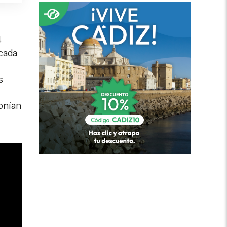
4
 cada
s
ponían