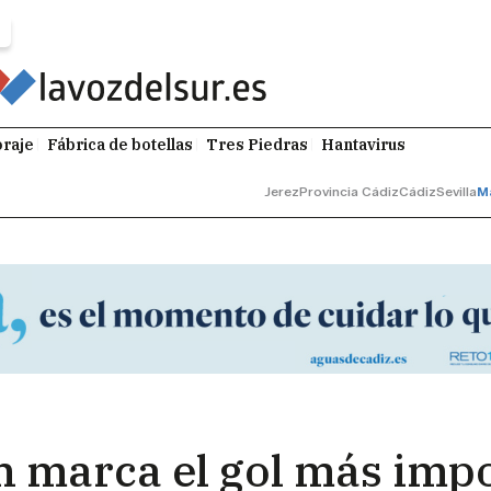
raje
Fábrica de botellas
Tres Piedras
Hantavirus
Jerez
Provincia Cádiz
Cádiz
Sevilla
M
n marca el gol más impo