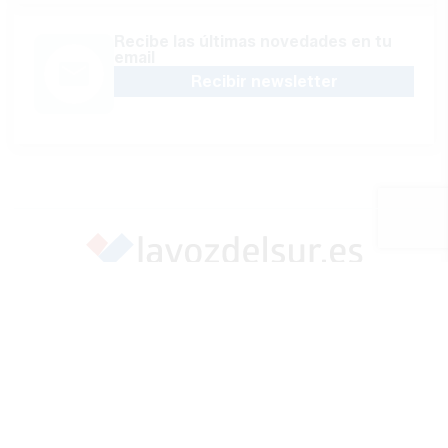
Recibe las últimas novedades en tu
email
Recibir newsletter
Apoya una Andalucía con Voz propia; Protege el
periodismo hecho por periodistas
Hazte socio
SÍGUENOS EN REDES