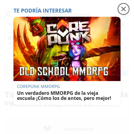
TE PODRÍA INTERESAR
Precio luz
Padre Coraje
Fábrica de botellas
Es noticia
JEREZ
Jerez
Provincia Cádiz
Cádiz
Sevilla
Málaga
Huelva
Granada
Córdoba
Jaén
Se
Ediciones
Jerez
COREPUNK MMORPG
Todo lo que debes saber sobre la
Un verdadero MMORPG de la vieja
escuela ¡Cómo los de antes, pero mejor!
vuelta del rally a Jerez
LAVOZDELSUR.ES