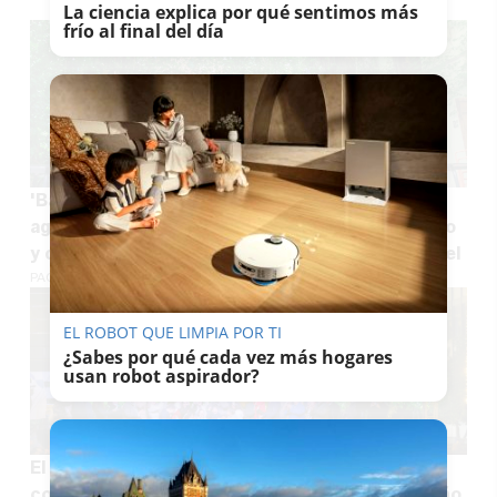
La ciencia explica por qué sentimos más
frío al final del día
'Baño verde' en la calle más fresca de Jerez en
agosto: negocios icónicos, arte contemporáneo
y comida típica jerezana o italiana bajo un vergel
PACO SÁNCHEZ MÚGICA
EL ROBOT QUE LIMPIA POR TI
¿Sabes por qué cada vez más hogares
usan robot aspirador?
El Ayuntamiento de Jerez saca a concurso un
contrato de más de medio millón de euros al año