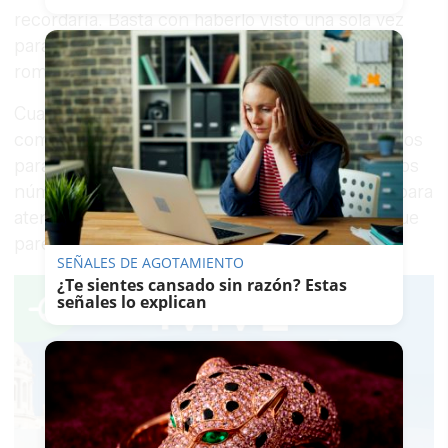
recordaría. Basta con haberlo visto una sola vez
para tener la pieza que falta en este
rompecabezas.
Cualquier dato sobre su ubicación puede
comunicarse a través de dos teléfonos habilitados
para este fin:
602667056 y 629494138
. Ambos
números permanecen operativos las 24 horas para
atender cualquier posible aviso, por pequeño que
parezca.
SEÑALES DE AGOTAMIENTO
¿Te sientes cansado sin razón? Estas
señales lo explican