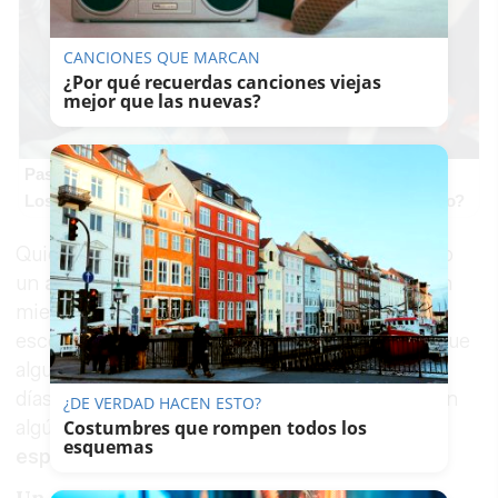
CANCIONES QUE MARCAN
¿Por qué recuerdas canciones viejas
mejor que las nuevas?
Pasaportes que abren puertas
Los pasaportes más poderosos del mundo, ¿está el tuyo?
Quienes conviven con Matty lo describen como
un
animal tranquilo
, de esos que se acercan sin
miedo y buscan una caricia antes que un
escondite. Esa mansedumbre podría ayudar a que
alguien lo haya recogido o lo vea estos
días pensando que estaba solo, sin saber que en
¿DE VERDAD HACEN ESTO?
algún lugar de Jerez Sur
hay una familia
Costumbres que rompen todos los
esquemas
esperándolo
.