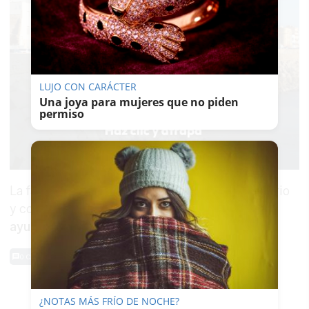
LUJO CON CARÁCTER
Una joya para mujeres que no piden
permiso
La familia de Matty continúa recorriendo el barrio
y confía en que la difusión de su descripción
ayude a localizarlo
cuanto antes en Jerez Sur.
0 Comentarios
TE PUEDE INTERESAR
¿NOTAS MÁS FRÍO DE NOCHE?