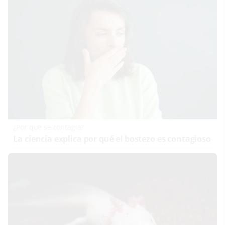
¿Por qué se contagia?
La ciencia explica por qué el bostezo es contagioso