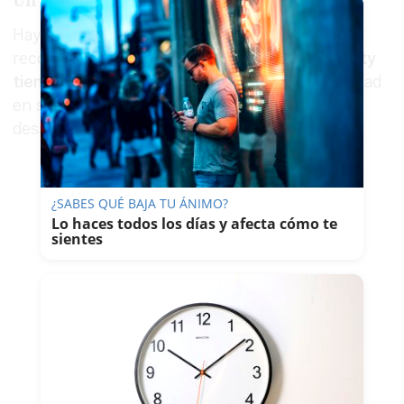
Un detalle que facilita su búsqueda
Hay otro rasgo que puede facilitar su
reconocimiento y acelerar el reencuentro.
Matty
tiene dificultades para caminar
, una peculiaridad
en su forma de moverse que no pasa
desapercibida para quien se fije con atención.
¿SABES QUÉ BAJA TU ÁNIMO?
Lo haces todos los días y afecta cómo te
sientes