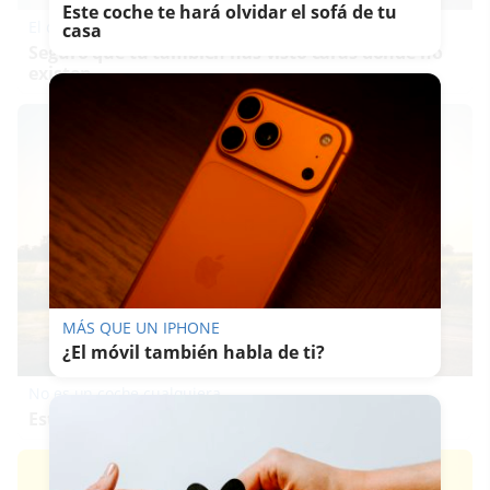
Este coche te hará olvidar el sofá de tu
El cerebro hace esto
casa
Seguro que tú también has visto caras donde no
existen
MÁS QUE UN IPHONE
¿El móvil también habla de ti?
No es un coche cualquiera
Este coche te hará olvidar el sofá de tu casa