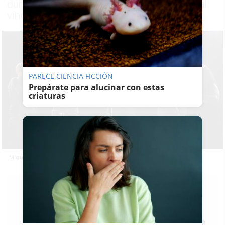
durante toda su carrera artística un especial
vínculo con la ciudad
PARECE CIENCIA FICCIÓN
Prepárate para alucinar con estas
criaturas
Miguel Poveda durante una actuación.
LAVOZDELSUR.ES
12/05/2021
Actualizado: 12/05/2021 - 17:04