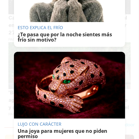
Casa palacio con 16 pisos de lujo junto al Arenal
en Jerez: Gilmar vende áticos de 42 metros por
ESTO EXPLICA EL FRÍO
275.000 euros
¿Te pasa que por la noche sientes más
frío sin motivo?
PACO SÁNCHEZ MÚGICA
'Baño verde' en la calle más fresca de Jerez en
agosto: negocios icónicos, arte contemporáneo
y comida típica jerezana o italiana bajo un vergel
PACO SÁNCHEZ MÚGICA
LUJO CON CARÁCTER
Una joya para mujeres que no piden
permiso