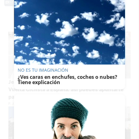
0 Comentarios
TE PUEDE INTERESAR
NO ES TU IMAGINACIÓN
¿Ves caras en enchufes, coches o nubes?
Tiene explicación
Jerez busca voluntarios para la 18ª etapa de La
Vuelta Ciclista a España: así puedes apuntarte
para el 10 de septiembre
F. JIMÉNEZ