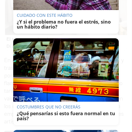
CUIDADO CON ESTE HÁBITO
¿Y si el problema no fuera el estrés, sino
un hábito diario?
El truco contra la cal
Di adiós a la cal del baño con estos sencillos consejos
En el caso del cantaor badalonés, a sus 48 años y
tras una trayectoria de éxitos y reconocimiento
por la renovación que ha supuesto para el
flamenco y para géneros olvidados hasta hace no
tanto como la copla, es muy conocida su
valoración sobre el flamenco jerezano y cómo en
los comienzos de su ya dilatada carrera acudió a
COSTUMBRES QUE NO CREERÁS
¿Qué pensarías si esto fuera normal en tu
empaparse del compás y el soniquete de grandes
país?
artistas de la ciudad.