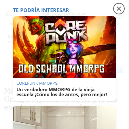
TE PODRÍA INTERESAR
Precio luz
Padre Coraje
Fábrica de botellas
Es noticia
JEREZ
Jerez
Provincia Cádiz
Cádiz
Sevilla
Málaga
Huelva
Granada
Córdoba
Jaén
Se
Ediciones
Jerez
COREPUNK MMORPG
Más de 300 familias de La
Un verdadero MMORPG de la vieja
escuela ¡Cómo los de antes, pero mejor!
Granja dejarán de subir por las
escaleras en noviembre