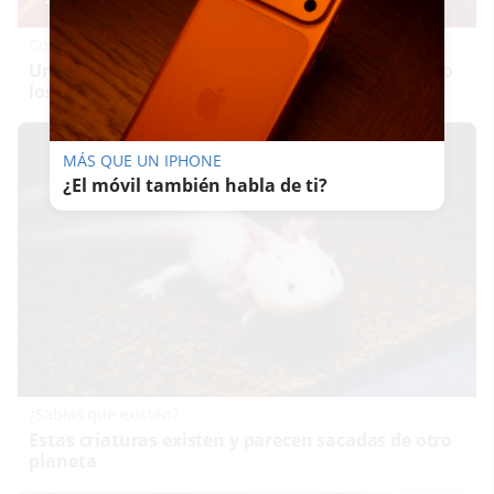
Corepunk MMORPG
Un verdadero MMORPG de la vieja escuela ¡Cómo
los de antes, pero mejor!
MÁS QUE UN IPHONE
¿El móvil también habla de ti?
¿Sabías que existen?
Estas criaturas existen y parecen sacadas de otro
planeta