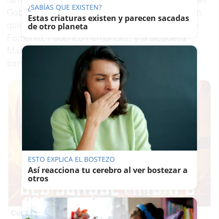
¿SABÍAS QUE EXISTEN?
Gobierno de la Junta en Cádiz, Juan Luis Belizón,
Estas criaturas existen y parecen sacadas
quien acompañado por el delegado territorial de
de otro planeta
Fomento, Federico Fernández, y la alcaldesa
Mamen Sánchez, visitó uno de los bloques de la
barriada jerezana.
ESTO EXPLICA EL BOSTEZO
Así reacciona tu cerebro al ver bostezar a
otros
Corepunk MMORPG