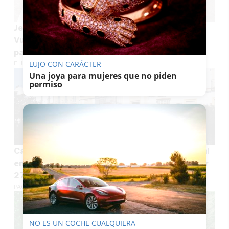
Jerez busca voluntarios para la 18ª etapa de La
Vuelta Ciclista a España: así puedes apuntarte
para el 10 de septiembre
F. JIMÉNEZ
LUJO CON CARÁCTER
Una joya para mujeres que no piden
permiso
Casa palacio con 16 pisos de lujo junto al Arenal
en Jerez: Gilmar vende áticos de 42 metros por
275.000 euros
PACO SÁNCHEZ MÚGICA
NO ES UN COCHE CUALQUIERA