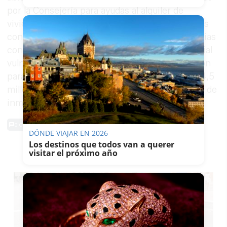
por la Consejería para ayudas al alquiler de
viviendas y la rehabilitación de edificios, dotadas
con 29,5 millones de euros y destinadas a familias
con ingresos limitados o en situación de especial
vulnerabilidad. De ese montante, 15 millones son
para cubrir las subvenciones de alquiler y los 14,5
millones restantes para fomentar la adecuación de
inmuebles.
0 Comentarios
DÓNDE VIAJAR EN 2026
Los destinos que todos van a querer
TE PUEDE INTERESAR
visitar el próximo año