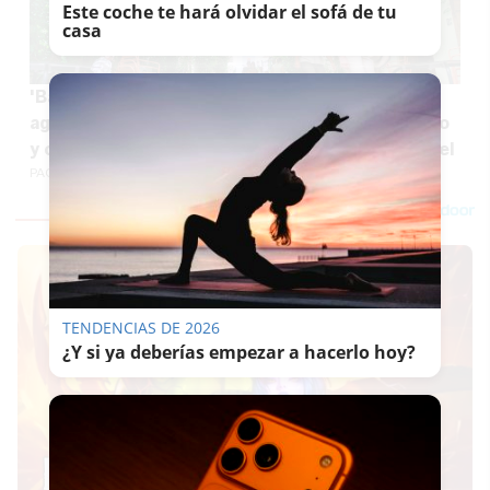
Este coche te hará olvidar el sofá de tu
casa
'Baño verde' en la calle más fresca de Jerez en
agosto: negocios icónicos, arte contemporáneo
y comida típica jerezana o italiana bajo un vergel
PACO SÁNCHEZ MÚGICA
TENDENCIAS DE 2026
¿Y si ya deberías empezar a hacerlo hoy?