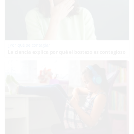
¿Por qué se contagia?
La ciencia explica por qué el bostezo es contagioso