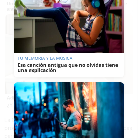
Un verdadero MMORPG de la vieja escuela ¡Cómo los de
antes, pero mejor!
TU MEMORIA Y LA MÚSICA
Esa canción antigua que no olvidas tiene
una explicación
Adiós a la cal del baño
¿Y si pudieras eliminar la cal del baño sin esfuerzo?
La Granja, que en anteriores ediciones de este
programa también ha recibido importantes ayudas
para la rehabilitación de sus edificios, es la que