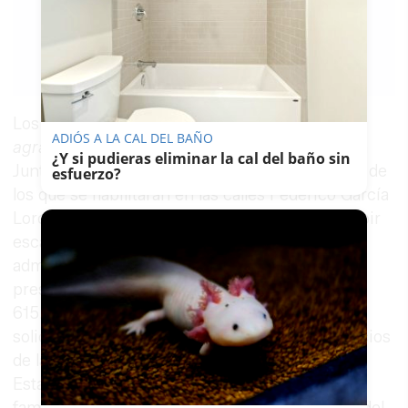
FRANCISCO
ROMERO
17/05/2018
Guardar
0
Facebook
X
WhatsApp
Copy
Link
Los vecinos de los 15 bloques de La Granja
ADIÓS A LA CAL DEL BAÑO
agraciados
con la lotería de subvenciones de la
¿Y si pudieras eliminar la cal del baño sin
Junta para poder instalar ascensores —además de
esfuerzo?
los que se habilitarán en las calles Federico García
Lorca, Lagar y San Telmo— podrán dejar de subir
escaleras el próximo mes de noviembre. La
administración autonómica, que maneja una
presupuesto para esta intervención de unos
615.000 euros, apunta a su vez que el plazo de
solicitud para demandar mejoras en otros edificios
de la ciudad sigue abierto hasta el 7 de agosto.
Estas actuaciones van a beneficiar a unas 350
familias de la ciudad, según detalla el delegado del