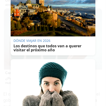
Un verdadero MMORPG de la vieja escuela ¡Cómo los de
antes, pero mejor!
DÓNDE VIAJAR EN 2026
Los destinos que todos van a querer
visitar el próximo año
Canciones que marcan
¿Por qué recuerdas canciones viejas mejor que las
nuevas?
El objeto de este proyecto, según ha informado el
gobierno municipal en una nota de prensa, es la