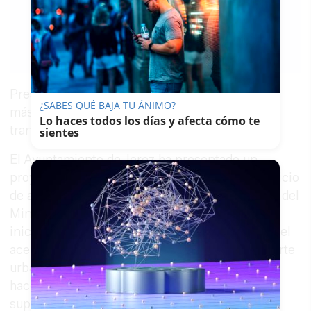
PACO SÁNCHEZ
MÚGICA
10/11/2015
Guardar
0
Facebook
X
WhatsApp
Copy
Link
Presentan a Industria un proyecto para invertir
¿SABES QUÉ BAJA TU ÁNIMO?
más de medio millón en la modernización del
Lo haces todos los días y afecta cómo te
transporte urbano.
sientes
El Ayuntamiento de Jerez ha presentado un
proyecto destinado a la modernización del servicio
de autobuses dentro de la convocatoria
Red.es
del
Ministerio de Industria, Energía y Turismo. La
iniciativa, denominada
BUSJEREZ
, se propone el
acercamiento del ciudadano a la red de transporte
urbano, mejorando la gestión de la misma, para
hacerla más rentable, eficiente y atractiva, y
supondría una inversión total de
555.837,40