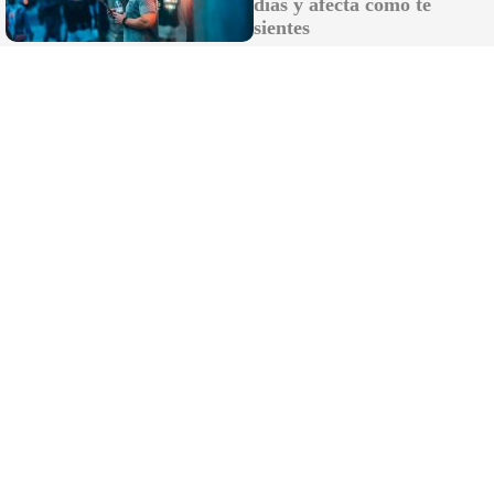
días y afecta cómo te
sientes
La reflexión viral de un influencer sevillano
ante el eclipse: "Hay que estudiar un
máster para poder verlo"
Disfrutan de un espectáculo pirotécnico y
acaban heridos: 27 afectados y 11 en la
Unidad de Quemados