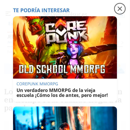
TE PODRÍA INTERESAR
Precio luz
Ceuta
Carreras de caballos
Peque
Es noticia
JEREZ
Jerez
Provincia Cádiz
Cádiz
Sevilla
Málaga
Huelva
Granada
Córdoba
Jaén
Se
Ediciones
Jerez
COREPUNK MMORPG
Los usuarios del autobús sabrán
Un verdadero MMORPG de la vieja
escuela ¡Cómo los de antes, pero mejor!
en tiempo real cuándo llega a la
parada