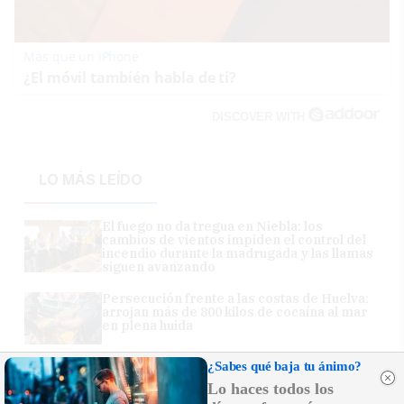
Más que un iPhone
¿El móvil también habla de ti?
DISCOVER WITH
LO MÁS LEÍDO
El fuego no da tregua en Niebla: los
cambios de vientos impiden el control del
incendio durante la madrugada y las llamas
siguen avanzando
Persecución frente a las costas de Huelva:
arrojan más de 800 kilos de cocaína al mar
en plena huida
¿Sabes qué baja tu ánimo?
Un helicóptero turístico se estrella y deja
cuatro muertos
Lo haces todos los