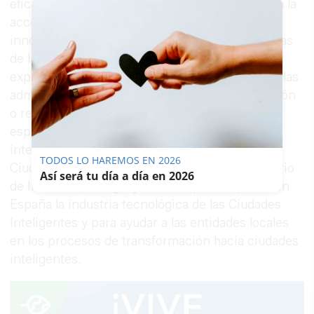
eficiencia en los servicios públicos, avances en la
accesibilidad, constituir proyectos de carácter
innovador que formen parte de las competencias
de las entidades locales y sean susceptibles de
exportarse, fomentar la interoperabilidad entre las
administraciones, tener potencial de reutilización
o replicación para otras entidades o crear
espacios tecnológicos con entornos TIC
interoperables, entre otros. El Plan Nacional de
TODOS LO HAREMOS EN 2026
Ciudades Inteligentes es la apuesta del Ministerio
Así será tu día a día en 2026
de Industria, Energía y Turismo para impulsar en
España la industria tecnológica de las Ciudades
Inteligentes y para ayudar a las entidades locales
en los procesos de transformación hacia ciudades
inteligentes.