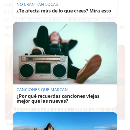
euros
, cofinanciada al
25% por el Consistorio.
NO ERAN TAN LOCAS
¿Te afecta más de lo que crees? Mira esto
Controlar a la vez toda la flota de autobuses
mediante geolocalización, afinar el paso de los
vehículos por las paradas, consultar incidencias en
tiempo real...
CANCIONES QUE MARCAN
¿Por qué recuerdas canciones viejas
mejor que las nuevas?
Corepunk MMORPG