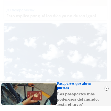
¿El tiempo vuela?
Esto explica por qué los días ya no duran igual
Pasaportes que abren
puertas
No es tu imaginación
Los pasaportes más
¿Ves caras en enchufes, coches o nubes? Tiene
explicación
poderosos del mundo,
¿está el tuyo?
DISCOVER WITH