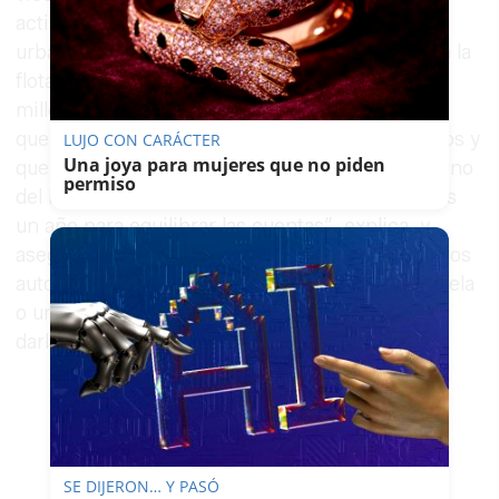
activos de la sociedad los nuevos autobuses
urbanos que el Ayuntamiento pretende añadir a la
flota a mediados de año, valorados en unos tres
millones de euros. “Era un problema endémico
que tenía la sociedad desde hacía bastantes años y
LUJO CON CARÁCTER
Una joya para mujeres que no piden
que no se había abordado por el anterior gobierno
permiso
del PP”, señala Díaz. “A partir de ahora tenemos
un año para equilibrar las cuentas”, explica, y
asegura que ese déficit se salvará “con los nuevos
autobuses o con cualquier otro activo, una parcela
o una ampliación de capital, por lo que vamos a
darle solución los próximos meses”.
SE DIJERON… Y PASÓ