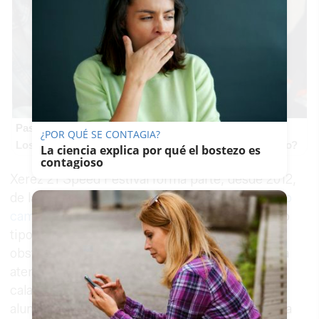
Pasaportes que abren puertas
¿POR QUÉ SE CONTAGIA?
Los pasaportes más poderosos del mundo, ¿está el tuyo?
La ciencia explica por qué el bostezo es
contagioso
Xerez 21 Speed Festival forma parte, desde 2012,
de la empresa municipal Comujesa, que
ese año
cambió su objeto social
para poder prestar todo
tipo de servicios para el Ayuntamiento. No
obstante, ahora aglutina el transporte urbano, la
atención telefónica municipal 010, las obras de
calas, la ayuda a domicilio, el mantenimiento de
alumbrado público y la actuación socioeducativa