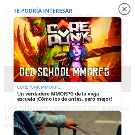
TE PODRÍA INTERESAR
Precio luz
Padre Coraje
Fábrica de botellas
Es noticia
JEREZ
Jerez
Provincia Cádiz
Cádiz
Sevilla
Málaga
Huelva
Granada
Córdoba
Jaén
Se
Ediciones
Jerez
COREPUNK MMORPG
Un verdadero MMORPG de la vieja
escuela ¡Cómo los de antes, pero mejor!
Los últimos coletazos del parque
temático del motor que nunca
existió