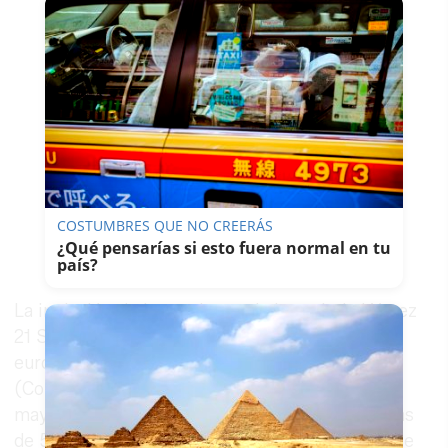
COSTUMBRES QUE NO CREERÁS
¿Qué pensarías si esto fuera normal en tu
país?
La inclusión de las acciones de la sociedad Xerez
21 Speed Festival, por valor de 1,2 millones de
euros, evitó que, en años anteriores, Comujesa
(Corporación Municipal de Jerez SA) declarara
mayores pérdidas —en 2016 fueron de poco más
de 58.000 euros—, algo que no ocurre con las de