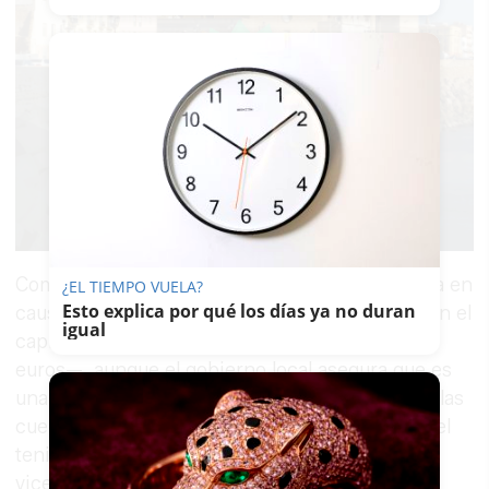
Comujesa, por esta circunstancia, se encuentra en
¿EL TIEMPO VUELA?
Esto explica por qué los días ya no duran
causa de disolución, ya que las pérdidas superan el
igual
capital social de la empresa —de unos 600.000
euros—, aunque el gobierno local asegura que es
una situación que ha forzado para “reequilibrar las
cuentas”. La intención, señala a
lavozdelsur.es
el
teniente de alcaldesa José Antonio Díaz,
vicepresidente de Comujesa, es incluir como