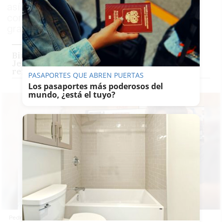
así descubrió el exalcalde la Chimay, que
comenzó a comercializarse en la ciudad
gracias a Julio Becerra
Birrópolis, la 'ciudad' de la cerveza está en
Jerez: 14 tiradores en rotación y 150
referencias todo el año
PASAPORTES QUE ABREN PUERTAS
Los pasaportes más poderosos del
mundo, ¿está el tuyo?
Pedro Pacheco con Alberto Cala, propietario de Birrópolis.