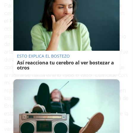
Pacheco, quien ha recordado cómo descubrió la
cerveza durante su etapa como representante en
el
Parlamento Europeo
a finales de los años
ochenta. Según ha contado a
Alberto Cala
,
propietario de la cervecería Birrópolis, un espacio
de referencia para los aficionados a la cerveza
artesana que está situado en la calle Remedios, fue
ESTO EXPLICA EL BOSTEZO
durante una estancia en
Bruselas
cuando un
Así reacciona tu cerebro al ver bostezar a
compañero le recomendó probarla. "Esto hay que
otros
arrastrarse hasta el año 1988 o 1989. Coincide con
mi estancia en el Parlamento Europeo como
representante del andalucismo. Curiosamente, en
los primeros días nos sentamos en la gran plaza de
Bruselas y me dice un amigo parlamentario que
está tomando una magnífica cerveza. Le dije que la
iba a probar. Me sentó tan bien que me tomé
varias y dormí como un angelito", ha contado