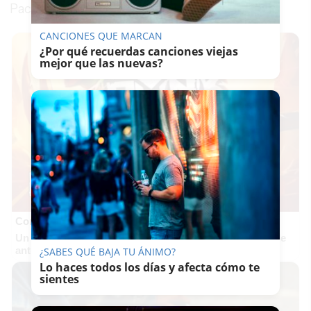
Pacheco.
CANCIONES QUE MARCAN
¿Por qué recuerdas canciones viejas
mejor que las nuevas?
Corepunk MMORPG
Un verdadero MMORPG de la vieja escuela ¡Cómo los de
antes, pero mejor!
¿SABES QUÉ BAJA TU ÁNIMO?
Lo haces todos los días y afecta cómo te
sientes