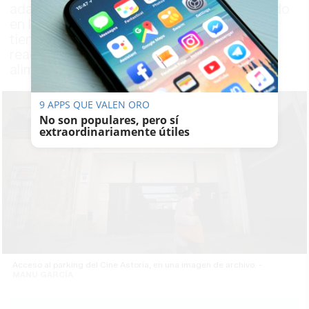
adaptación de un edificio bodeguero situado
en la calle Doña Blanca, que actualmente
tiene uso de comercio, y que será
reacondicionado como comercio de
alimentación
9 APPS QUE VALEN ORO
No son populares, pero sí
extraordinariamente útiles
Acceso al parking del Cine Astoria, en una imagen de archivo. -
MANU GARCÍA