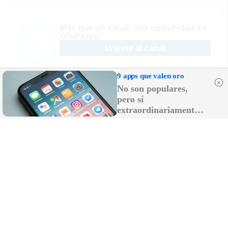
Más que un canal, una comunidad en
Whatsapp
Unirme al canal
9 apps que valen oro
No son populares,
pero sí
Sígue la actualidad en Telegram
extraordinariamente
Suscribirme al canal
útiles
Recibe las últimas novedades en tu
email
Recibir newsletter