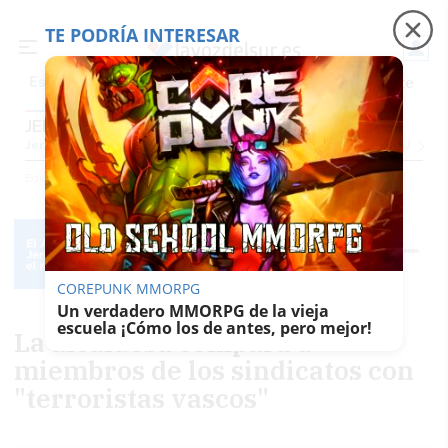
TE PODRÍA INTERESAR
Precio luz
Padre Coraje
Fábrica de botellas
Es noticia
JEREZ
Jerez
Provincia Cádiz
Cádiz
Sevilla
Málaga
Huelva
Granada
Córdoba
Jaén
Se
Ediciones
Jerez
COREPUNK MMORPG
Un verdadero MMORPG de la vieja
escuela ¡Cómo los de antes, pero mejor!
La alcaldesa compara a
miembros de los sindicatos con
"terroristas vascos"