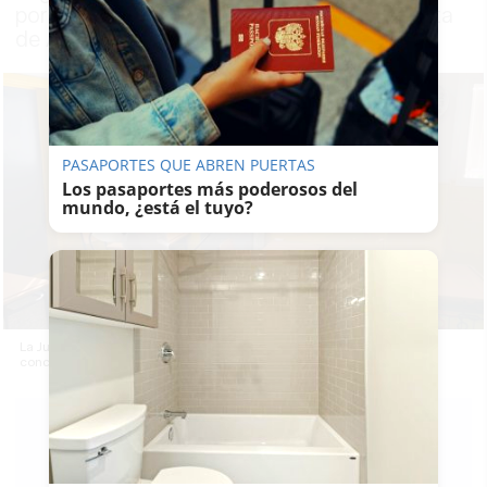
por vía contencioso administrativa a la Junta
de Andalucía el reembolso de este gasto
PASAPORTES QUE ABREN PUERTAS
Los pasaportes más poderosos del
mundo, ¿está el tuyo?
La Junta ha convalidado el decreto para dar 4,5 millones a colegios
concertados por limpieza covid.
LAVOZDELSUR.ES
10/01/2022
Actualizado: 10/01/2022 - 16:21