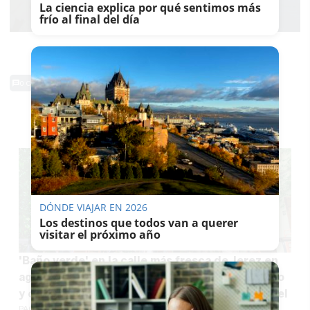
La ciencia explica por qué sentimos más
frío al final del día
0 Comentarios
TE PUEDE INTERESAR
DÓNDE VIAJAR EN 2026
Los destinos que todos van a querer
visitar el próximo año
'Baño verde' en la calle más fresca de Jerez en
agosto: negocios icónicos, arte contemporáneo
y comida típica jerezana o italiana bajo un vergel
PACO SÁNCHEZ MÚGICA