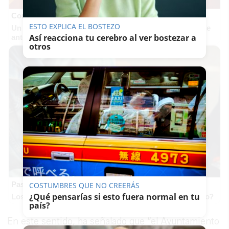
Corepunk MMORPG
ESTO EXPLICA EL BOSTEZO
Un verdadero MMORPG de la vieja escuela ¡Cómo los de
Así reacciona tu cerebro al ver bostezar a
antes, pero mejor!
otros
Pasaportes que abren puertas
COSTUMBRES QUE NO CREERÁS
¿Qué pensarías si esto fuera normal en tu
Los pasaportes más poderosos del mundo, ¿está el tuyo?
país?
En este sentido, ha señalado que “el Ayuntamiento