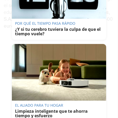
el servicio de mantenimiento de centros
educativos a la empresa
Tecnocontrol Servicios,
S.A.
durante dos años, por un importe de
653.400
POR QUÉ EL TIEMPO PASA RÁPIDO
euros
.
¿Y si tu cerebro tuviera la culpa de que el
tiempo vuele?
EL ALIADO PARA TU HOGAR
Limpieza inteligente que te ahorra
tiempo y esfuerzo