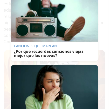
esfuerzo a favor de la salud de la comunidad
educativa
, además de un gran ejercicio de
responsabilidad para poner todos los medios
higiénicos posible a disposición de los colegios,
a
pesar de que es una competencia que no nos
corresponde a los ayuntamientos, sino a la
Consejería de Educación y Deporte
”.
CANCIONES QUE MARCAN
¿Por qué recuerdas canciones viejas
mejor que las nuevas?