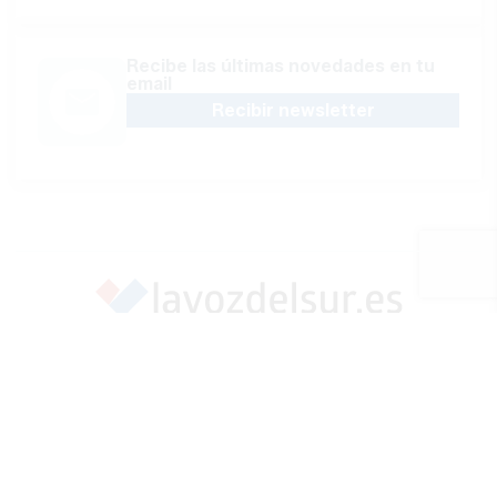
Recibe las últimas novedades en tu
email
Recibir newsletter
Apoya una Andalucía con Voz propia; Protege el
periodismo hecho por periodistas
Hazte socio
SÍGUENOS EN REDES