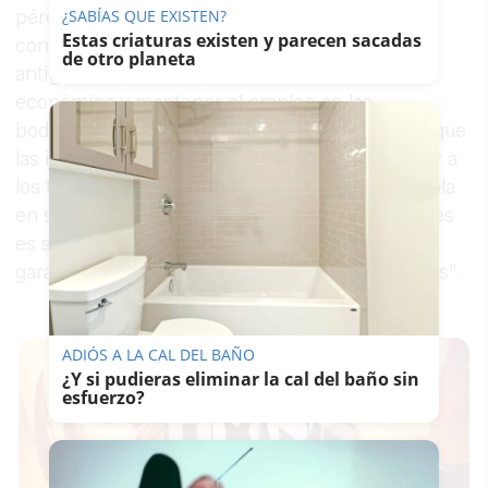
pérdida de poder adquisitivo, así como la
¿SABÍAS QUE EXISTEN?
Estas criaturas existen y parecen sacadas
congelación de los censos eventuales y la
de otro planeta
antigüedad, para así poder combatir la crisis
económica y mantener el empleo en las
bodegas. La agrupación de electores entiende que
las instituciones de la provincia deben proteger a
los trabajadores y trabajadoras del sector vinícola
en su lucha contra la precarización laboral, "pues
es su deber velar por condiciones dignas que
garanticen la calidad artesanal de nuestros vinos".
ADIÓS A LA CAL DEL BAÑO
¿Y si pudieras eliminar la cal del baño sin
esfuerzo?