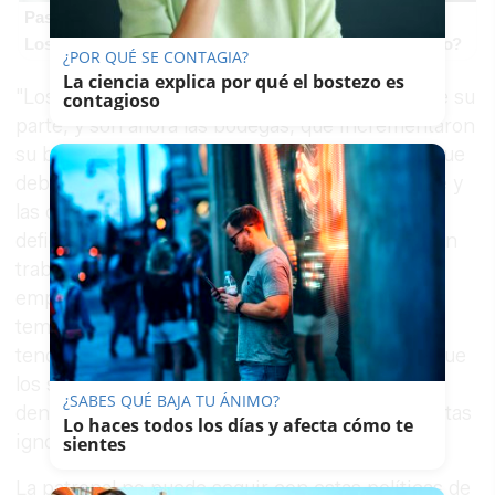
Pasaportes que abren puertas
Los pasaportes más poderosos del mundo, ¿está el tuyo?
¿POR QUÉ SE CONTAGIA?
La ciencia explica por qué el bostezo es
"Los trabajadores ya pusieron entonces todo de su
contagioso
parte, y son ahora las bodegas, que incrementaron
su beneficio neto en los dos últimos años, las que
deben responder asegurando el empleo estable y
las condiciones dignas de sus trabajadores",
defienden. Ganemos Jerez denuncia que existen
trabajadores que llevan hasta doce años en la
empresa de contrato temporal en contrato
temporal, avisa que la temporalidad es una
tendencia al alza realmente peligrosa, y alerta que
los sindicatos han interpuesto numerosas
¿SABES QUÉ BAJA TU ÁNIMO?
denuncias a la Inspección de Trabajo siendo estas
Lo haces todos los días y afecta cómo te
ignoradas.
sientes
La patronal no puede seguir con estas políticas de