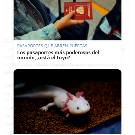
MARÍA LUISA
PARRA
11/10/2016
Guardar
0
Facebook
X
WhatsApp
Copy
Link
Alertan de que los sindicatos han interpuesto
PASAPORTES QUE ABREN PUERTAS
numerosas denuncias a la Inspección de Trabajo
Los pasaportes más poderosos del
que han sido "ignoradas" y defienden
mundo, ¿está el tuyo?
unas condiciones dignas para los obreros del
sector.
Ganemos Jerez quiere tomar partido en el
conflicto de los trabajadores de la vid, que se
encuentran en plena negociación del XXV
Convenio de la Vid y que no alcanzan un acuerdo
de consenso con la patronal, Fedejerez.
Recuerdan que en la última negociación los
trabajadores y trabajadoras ya aceptaron una