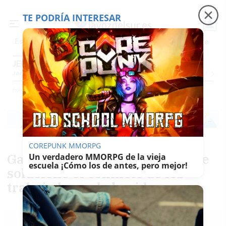
TE PODRÍA INTERESAR
Precio luz
Padre Coraje
Fábrica de botellas
Es noticia
JEREZ
Jerez
Provincia Cádiz
Cádiz
Sevilla
Málaga
Huelva
Granada
Córdoba
Jaén
Se
Ediciones
Jerez
COREPUNK MMORPG
Ganemos pide a Diputación que
Un verdadero MMORPG de la vieja
escuela ¡Cómo los de antes, pero mejor!
solucione el conflicto de los
trabajadores de la vid