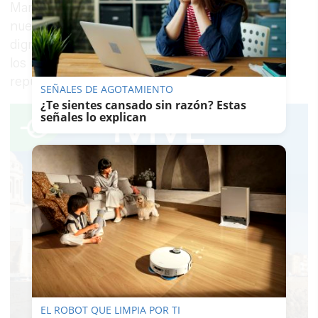
María Gema Pérez. Es muy importante que
nuestras instituciones apuesten por el empleo
digno y estable, máxime después de comprobar
los últimos datos del paro y el preocupante
repunte que ha tenido en toda la provincia.
SEÑALES DE AGOTAMIENTO
¿Te sientes cansado sin razón? Estas
señales lo explican
EL ROBOT QUE LIMPIA POR TI