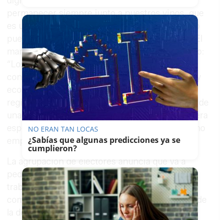
digno y estable, de la calidad artesanal y
permanecer siempre junto a nuestros vinos, que
es una industria que hay que cuidar con esmero
pues es seña de identidad de nuestras tierras. El
mandato constitucional es muy claro al respecto:
“Los poderes públicos promoverán las
condiciones favorables para el progreso social y
económico y para una distribución de la renta
regional y personal más equitativa, en el marco de
una política de estabilidad económica. De manera
especial realizarán una política orientada al pleno
NO ERAN TAN LOCAS
¿Sabías que algunas predicciones ya se
empleo”.
cumplieron?
La agrupación de electores anuncia que va a
pedir el apoyo de la Diputación de Cádiz a los
trabajadores y trabajadoras del sector y el
compromiso de mediar en el conflicto a través de
la delegada territorial de Economía y Empleo,