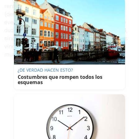
rentabilidad económica a cualquier coste
(despreciando la antigüedad y apostando por la
eventualidad), ya que "al final no solo pondrá en
duda su compromiso laboral y ética empresarial,
sino que se verá mermada la calidad de nuestros
vinos, y por ende, la marca Jerez en todo el
mundo".
¿DE VERDAD HACEN ESTO?
Costumbres que rompen todos los
esquemas