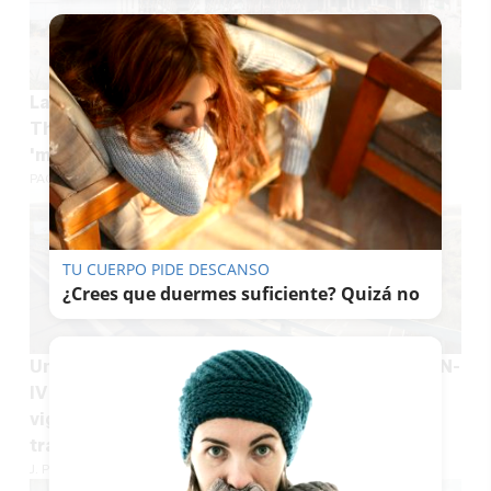
La paradoja de Jerez: 'nacen' las bodegas de
The Macallan con 9,3 millones de inversión;
'mueren' las de Croft
PACO SÁNCHEZ MÚGICA
TU CUERPO PIDE DESCANSO
¿Crees que duermes suficiente? Quizá no
Una mujer queda inconsciente al volante en la N-
IV a su paso por Jerez: fue auxiliada por un
vigilante de seguridad que también reguló el
tráfico
J. P. LOZANO