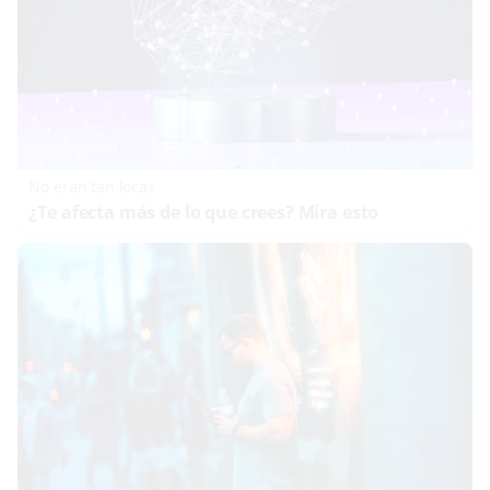
No eran tan locas
¿Te afecta más de lo que crees? Mira esto