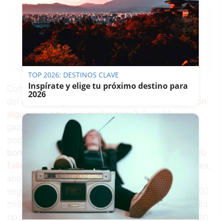
FRANCISCO
ROMERO
03/09/2014
Guardar
0
Facebook
X
WhatsApp
Copy
Link
TOP 2026: DESTINOS CLAVE
Inspírate y elige tu próximo destino para
Con la firma
2026
del alto el fuego en la franja de Gaza (
aunque con
algún que otro incumplimiento
), la población
gazatí empieza ahora a recomponerse poco a
poco. Después de más de
50 días de
bombardeos
, que se saldaron con
más de 2.000
fallecidos en la Franja
, casi 500 de ellos menores,
ahora se empiezan a cuantificar los daños, que
según el Gobierno palestino, ascenderían a 4.500
millones de euros. Las horas de electricidad al día
no superan las seis y casi la mitad de la población