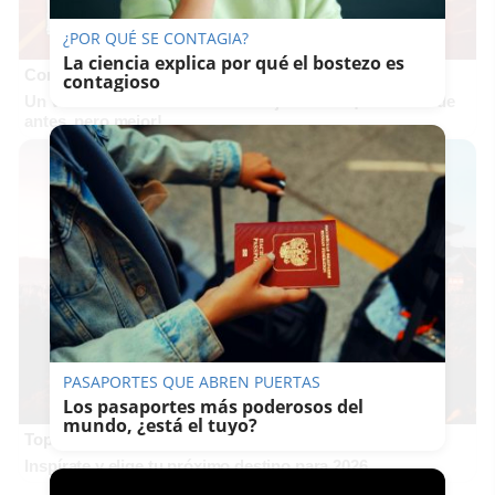
¿POR QUÉ SE CONTAGIA?
La ciencia explica por qué el bostezo es
Corepunk MMORPG
contagioso
Un verdadero MMORPG de la vieja escuela ¡Cómo los de
antes, pero mejor!
PASAPORTES QUE ABREN PUERTAS
Los pasaportes más poderosos del
mundo, ¿está el tuyo?
Top 2026: destinos clave
Inspírate y elige tu próximo destino para 2026