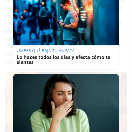
medios dejará de existir para la calle"
, apuntó un
miembro de la plataforma durante la reunión. Por
eso se apresuran para realizar actos en la calle
para que los jerezanos no se olviden de Gaza. Se
dan de plazo hasta este viernes para estudiar la
mejor forma de mandar los medicamentos a la
Franja, aunque seguramente se unan con los
¿SABES QUÉ BAJA TU ÁNIMO?
colectivos gaditanos que están recogiendo
Lo haces todos los días y afecta cómo te
medicinas desde hace unas semanas.
sientes