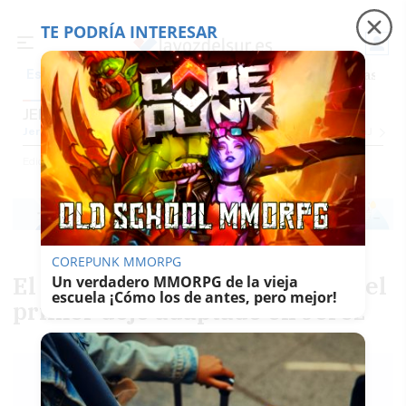
TE PODRÍA INTERESAR
Precio luz
Perseidas
Fábrica de botellas
Tr
Es noticia
JEREZ
Jerez
Provincia Cádiz
Cádiz
Sevilla
Málaga
Huelva
Granada
Córdoba
Jaén
Se
Ediciones
Jerez
COREPUNK MMORPG
El sensei que 'lucha' por crear el
Un verdadero MMORPG de la vieja
escuela ¡Cómo los de antes, pero mejor!
primer dojo adaptado en Jerez
CLAUDIA GONZÁLEZ
ROMERO