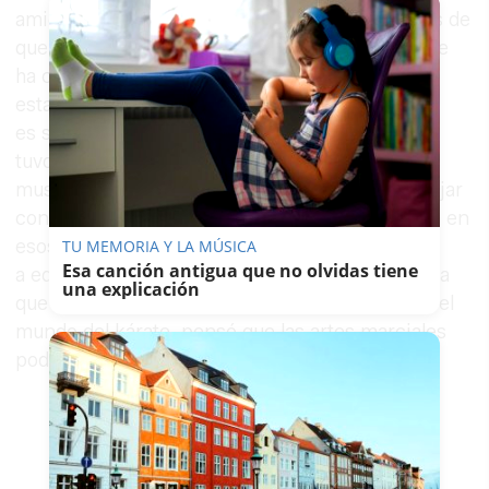
amigos el club Kyushikan, justo un año después de
que naciera su hija Alba, que, sin ella saberlo, se
ha convertido en "una gota de agua en un
estanque". Alba nació con un cromosoma más,
es síndrome de Down, por lo que de pequeñita
tuvo dificultades de psicomotricidad y una
musculatura más endeble. "Empezamos a trabajar
con ella con psicoterapeutas para que mejorara en
esos aspectos". Desde chica estuvo yendo
TU MEMORIA Y LA MÚSICA
Esa canción antigua que no olvidas tiene
a equitación terapéuticatica y acuaterapia. Hasta
una explicación
que su padre, que lleva más de dos décadas en el
mundo del kárate, pensó que las artes marciales
podrían mejorar su movilidad y agilidad.