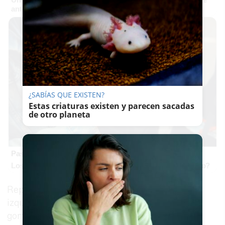
antes, pero mejor!
¿SABÍAS QUE EXISTEN?
Estas criaturas existen y parecen sacadas
de otro planeta
Pasaportes que abren puertas
Los pasaportes más poderosos del mundo, ¿está el tuyo?
Repite el mismo movimiento y añade el puño
izquierdo abajo. El sensei coge un churro de
gomaespuma y comprueba uno por uno si