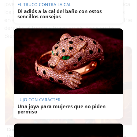
joven ayudante de 10 años vestida de rosa, explica
EL TRUCO CONTRA LA CAL
Di adiós a la cal del baño con estos
los diferentes katas (secuencia de movimientos
sencillos consejos
en el kárate) a su pequeño grupo de karatekas. Pie
derecho al frente y brazo en ele hacia arriba.
Siempre con coraje y mucha fuerza.
LUJO CON CARÁCTER
Una joya para mujeres que no piden
permiso
Corepunk MMORPG
Un verdadero MMORPG de la vieja escuela ¡Cómo los de