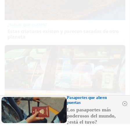
¿Sabías que existen?
Estas criaturas existen y parecen sacadas de otro
planeta
Pasaportes que abren
puertas
Los pasaportes más
poderosos del mundo,
¿está el tuyo?
Costumbres que no creerás
¿Qué pensarías si esto fuera normal en tu país?