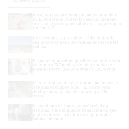
LO MÁS LEÍDO
Abraham Lanza afronta un nuevo mandato
en El Soberano Poder: la casa hermandad
será "un gran espacio abierto a la parroquia
y al barrio"
De Cortadura a La Caleta: Cádiz defiende
sus playas (y a sus 200 trabajadores) de las
críticas
El castizo madrileño que llevaba media vida
viniendo a El Puerto y decidió quedarse
para siempre: la nueva vida de La Peseta
El economista de Isla Cristina que busca en
Asturias el eclipse total: "El Norte está
desbordado, packs de camping a 400
euros"
El asesinato de Laura, guardia civil en
Asturias, y la indignante sensación de que
pudo evitarse: la orden de alejamiento
había caducado