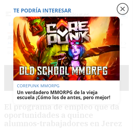
TE PODRÍA INTERESAR
Precio luz
Padre Coraje
Fábrica de botellas
Es noticia
JEREZ
Jerez
Provincia Cádiz
Cádiz
Sevilla
Málaga
Huelva
Granada
Córdoba
Jaén
Se
Ediciones
Jerez
COREPUNK MMORPG
Un verdadero MMORPG de la vieja
escuela ¡Cómo los de antes, pero mejor!
El programa de empleo que da
oportunidades a quince
alumnos-trabajadores en Jerez